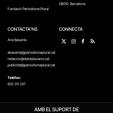
08010, Barcelona
Fundació Periodisme Plural
CONTACTA'NS
CONNECTA
Ana Basanta
X
Instagram
Facebook
RSS
(Twitter)
abasanta@periodismeplural.cat
redaccio@diarieducacio.cat
publicitat@periodismeplural.cat
Telèfon:
932 311 247
AMB EL SUPORT DE