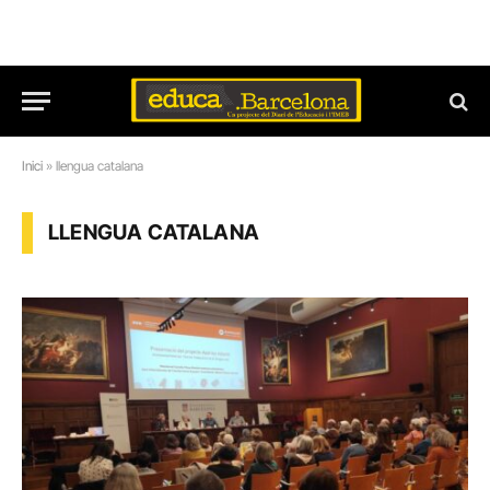
Inici
»
llengua catalana
LLENGUA CATALANA