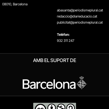
08010, Barcelona
abasanta@periodismeplural.cat
redaccio@diarieducacio.cat
publicitat@periodismeplural.cat
Telèfon:
932 311 247
AMB EL SUPORT DE