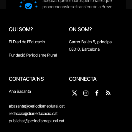
QUI SOM?
ON SOM?
El Diari de l'Educació
Carrer Bailén 5, principal.
08010, Barcelona
Fundació Periodisme Plural
CONTACTA'NS
CONNECTA
Ana Basanta
X
Instagram
Facebook
RSS
(Twitter)
abasanta@periodismeplural.cat
redaccio@diarieducacio.cat
publicitat@periodismeplural.cat