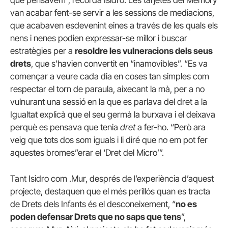
van acabar fent-se servir a les sessions de mediacions,
que acabaven esdevenint eines a través de les quals els
nens i nenes podien expressar-se millor i buscar
estratègies per a
resoldre les vulneracions dels seus
drets
, que s’havien convertit en “inamovibles”. “Es va
començar a veure cada dia en coses tan simples com
respectar el torn de paraula, aixecant la mà, per a no
vulnurant una sessió en la que es parlava del dret a la
Igualtat explicà que el seu germà la burxava i el deixava
perquè es pensava que tenia
dret
a fer-ho. “Però ara
veig que tots dos som iguals i li diré que no em pot fer
aquestes bromes”erar el ‘Dret del Micro’”.
Tant Isidro com .Mur, després de l’experiència d’aquest
projecte, destaquen que el més perillós quan es tracta
de Drets dels Infants és el desconeixement, “
no es
poden defensar Drets que no saps que tens
”,