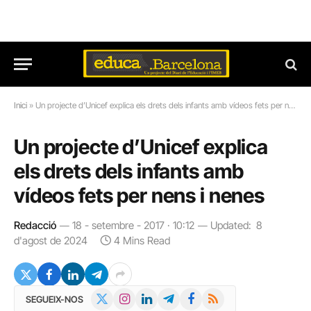
Inici
»
Un projecte d’Unicef explica els drets dels infants amb vídeos fets per nens i nenes
Un projecte d’Unicef explica
els drets dels infants amb
vídeos fets per nens i nenes
Redacció
18 - setembre - 2017 · 10:12
Updated:
8
d'agost de 2024
4 Mins Read
X
Instagram
LinkedIn
Telegram
Facebook
RSS
SEGUEIX-NOS
(Twitter)