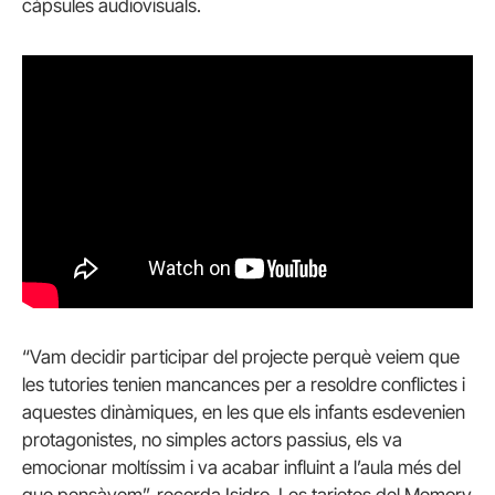
càpsules audiovisuals.
“Vam decidir participar del projecte perquè veiem que
les tutories tenien mancances per a resoldre conflictes i
aquestes dinàmiques, en les que els infants esdevenien
protagonistes, no simples actors passius, els va
emocionar moltíssim i va acabar influint a l’aula més del
que pensàvem”, recorda Isidro. Les tarjetes del Memory