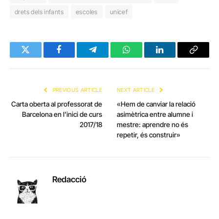
drets dels infants
escoles
unicef
Twitter
Facebook
Telegram
WhatsApp
LinkedIn
Copy
Link
PREVIOUS ARTICLE
NEXT ARTICLE
Carta oberta al professorat de
«Hem de canviar la relació
Barcelona en l’inici de curs
asimètrica entre alumne i
2017/18
mestre: aprendre no és
repetir, és construir»
Redacció