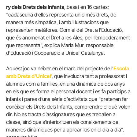
ry dels Drets dels Infants
, basat en 16 cartes;
“cadascuna d’elles representa un o més drets, de
manera més simpàtica, i amb il·lustracions que
representen metàfores. Com el del Dret a l’Educació,
que és anomenat el Dret a les Ales, per l’empoderament
que representa”, explica Maria Mur, responsable
d’Educació i Cooperació a Unicef Catalunya.
Aquest joc va néixer en el marc del projecte de l’
Escola
amb Drets d’Unicef
, que involucra tant a professorat i
alumnes com a famílies, en una dinàmica de dos anys
en els que es forma el personal docent i es fa partícips a
infants i pares d’una sèrie d’activitats que “pretenen fer
conèixer els Drets dels Infants, comprendre el què volen
dir. No es tracta d’assignatures que es treballen a
classe, sinó que s’interioritzen els coneixements de
maneres dinàmiques per a aplicar-los en el dia a dia”,