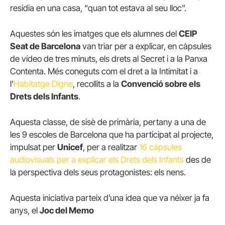
residia en una casa, “quan tot estava al seu lloc”.
Aquestes són les imatges que els alumnes del
CEIP
Seat de Barcelona
van triar per a explicar, en càpsules
de vídeo de tres minuts, els drets al Secret i a la Panxa
Contenta. Més coneguts com el dret a la Intimitat i a
l’
Habitatge Digne
, recollits a la
Convenció sobre els
Drets dels Infants
.
Aquesta classe, de sisè de primària, pertany a una de
les 9 escoles de Barcelona que ha participat al projecte,
impulsat per
Unicef
, per a realitzar
16 càpsules
audiovisuals per a explicar els Drets dels Infants
des de
la perspectiva dels seus protagonistes: els nens.
Aquesta iniciativa parteix d’una idea que va néixer ja fa
anys, el
Joc del Memo