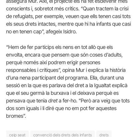
assegura Mur. Així, el projecte els ha fet esdevenir més
conscients i, sobretot més crítics. “Quan tractem la crisi
de refugiats, per exemple, veuen que ells tenen casi tots
els seus drets intactes, mentre que hi ha infants que casi
no en tenen cap”, afegeix Isidro.
“Hem de fer partícips els nens en tot allò que els
envolta, encara que pensem que són coses d’adults,
perquè només així podrem erigir persones
responsables i crítiques”, opina Mur i explica la història
d’una nena participant del programa. Ella, durant una
sessió en la que es parlava del dret a la Igualtat explicà
que el seu germà la burxava i el deixava perquè es
pensava que tenia
dret
a fer-ho. “Però ara veig que tots
dos som iguals i li diré que no em pot fer aquestes
bromes”.
ceip seat
convenció dels drets dels infants
drets