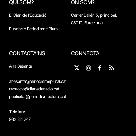
QUI SOM?
ON SOM?
El Diari de l'Educació
Carrer Bailén 5, principal.
08010, Barcelona
Fundació Periodisme Plural
CONTACTA'NS
CONNECTA
Ana Basanta
X
Instagram
Facebook
RSS
(Twitter)
abasanta@periodismeplural.cat
redaccio@diarieducacio.cat
publicitat@periodismeplural.cat
Telèfon:
932 311 247