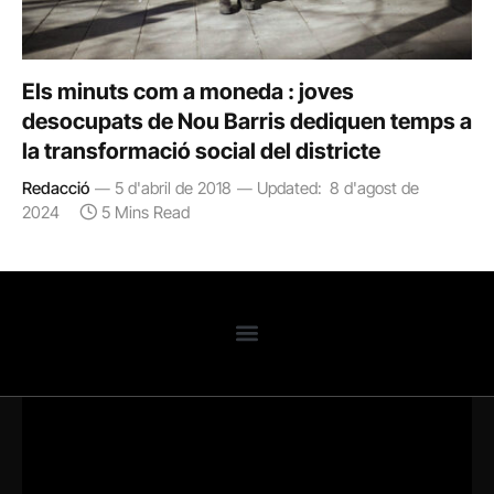
Els minuts com a moneda : joves
desocupats de Nou Barris dediquen temps a
la transformació social del districte
Redacció
5 d'abril de 2018
Updated:
8 d'agost de
2024
5 Mins Read