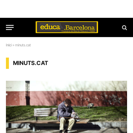
Inici
»
minuts.cat
MINUTS.CAT