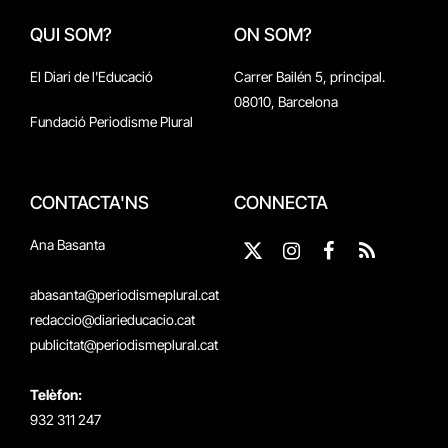
QUI SOM?
ON SOM?
El Diari de l'Educació
Carrer Bailén 5, principal.
08010, Barcelona
Fundació Periodisme Plural
CONTACTA'NS
CONNECTA
Ana Basanta
X
Instagram
Facebook
RSS
(Twitter)
abasanta@periodismeplural.cat
redaccio@diarieducacio.cat
publicitat@periodismeplural.cat
Telèfon:
932 311 247