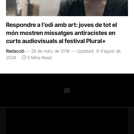
Respondre a l’odi amb art: joves de tot el
món mostren missatges antiracistes en
curts audiovisuals al festival Plural+
Redacció
28 de març de 2018
Updated:
8 d'agost de
2024
5 Mins Read