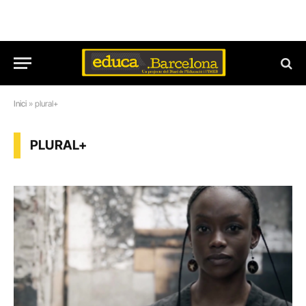
Inici
»
plural+
PLURAL+