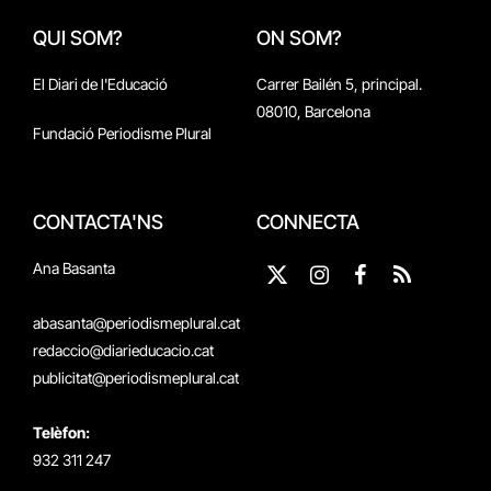
QUI SOM?
ON SOM?
El Diari de l'Educació
Carrer Bailén 5, principal.
08010, Barcelona
Fundació Periodisme Plural
CONTACTA'NS
CONNECTA
Ana Basanta
X
Instagram
Facebook
RSS
(Twitter)
abasanta@periodismeplural.cat
redaccio@diarieducacio.cat
publicitat@periodismeplural.cat
Telèfon:
932 311 247