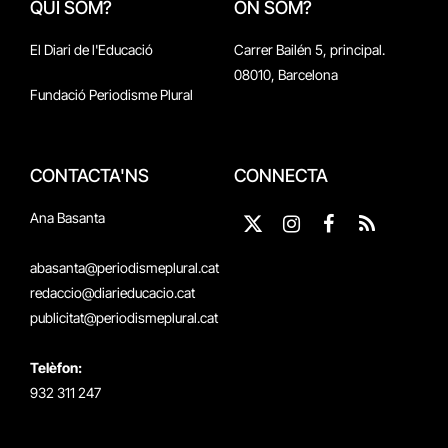
QUI SOM?
ON SOM?
El Diari de l'Educació
Carrer Bailén 5, principal.
08010, Barcelona
Fundació Periodisme Plural
CONTACTA'NS
CONNECTA
Ana Basanta
X
Instagram
Facebook
RSS
(Twitter)
abasanta@periodismeplural.cat
redaccio@diarieducacio.cat
publicitat@periodismeplural.cat
Telèfon:
932 311 247