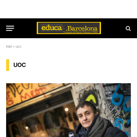
Inici
»
uoc
UOC