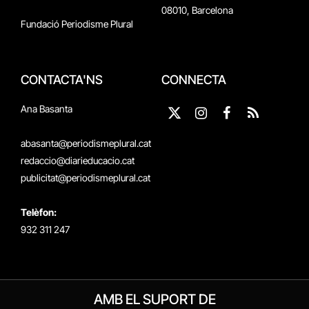
08010, Barcelona
Fundació Periodisme Plural
CONTACTA'NS
CONNECTA
Ana Basanta
X
Instagram
Facebook
RSS
(Twitter)
abasanta@periodismeplural.cat
redaccio@diarieducacio.cat
publicitat@periodismeplural.cat
Telèfon:
932 311 247
AMB EL SUPORT DE