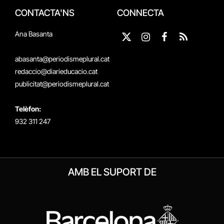
CONTACTA'NS
CONNECTA
Ana Basanta
X
Instagram
Facebook
RSS
(Twitter)
abasanta@periodismeplural.cat
redaccio@diarieducacio.cat
publicitat@periodismeplural.cat
Telèfon:
932 311 247
AMB EL SUPORT DE