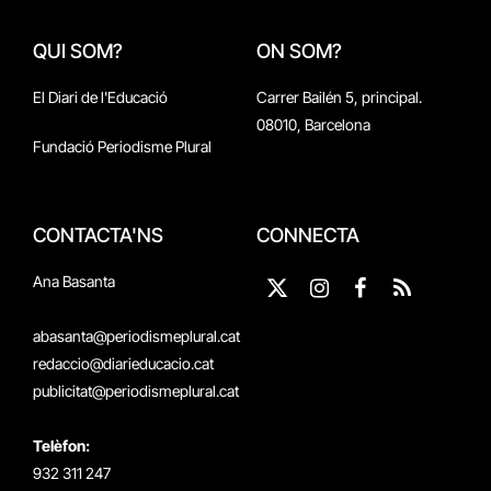
QUI SOM?
ON SOM?
El Diari de l'Educació
Carrer Bailén 5, principal.
08010, Barcelona
Fundació Periodisme Plural
CONTACTA'NS
CONNECTA
Ana Basanta
X
Instagram
Facebook
RSS
(Twitter)
abasanta@periodismeplural.cat
redaccio@diarieducacio.cat
publicitat@periodismeplural.cat
Telèfon:
932 311 247