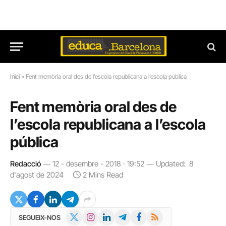
Inici
»
Fent memòria oral des de l’escola republicana a l’escola pública
Fent memòria oral des de
l’escola republicana a l’escola
pública
Redacció
12 - desembre - 2018 · 19:52
Updated:
8
d'agost de 2024
2 Mins Read
X
Instagram
LinkedIn
Telegram
Facebook
RSS
SEGUEIX-NOS
(Twitter)