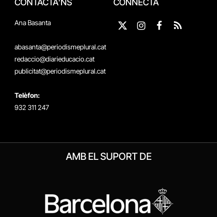
CONTACTA'NS
CONNECTA
Ana Basanta
X
Instagram
Facebook
RSS
(Twitter)
abasanta@periodismeplural.cat
redaccio@diarieducacio.cat
publicitat@periodismeplural.cat
Telèfon:
932 311 247
AMB EL SUPORT DE