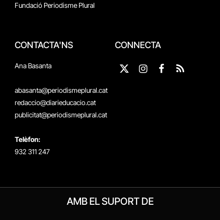
Fundació Periodisme Plural
CONTACTA'NS
CONNECTA
Ana Basanta
X
Instagram
Facebook
RSS
(Twitter)
abasanta@periodismeplural.cat
redaccio@diarieducacio.cat
publicitat@periodismeplural.cat
Telèfon:
932 311 247
AMB EL SUPORT DE