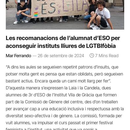
Les recomanacions de l’alumnat d’ESO per
aconseguir instituts lliures de LGTBIfòbia
Mar Ferrando
26 de setembre de 2024
7 Mins Read
“A dins les aules se segueixen repetint patrons d’insults, que
potser molta gent es pensa que estan oblidats, però segueixen
bastant actius. Encara queda un camí molt llarg per fer”.
D’aquesta manera s’expressen la Laia i la Candela, dues
alumnes de 3r d’ESO de l’Institut Vila de Gràcia que formen
part de la Comissió de Gènere del centre, des d’on treballen
per avançar cap a una educació inclusiva i respectuosa amb la
diversitat sexo-afectiva i de gènere. La comissió, formada per
vuit alumnes, va impulsar el curs passat el primer festival
feminista a l’institut, una activitat que va sorgir a…