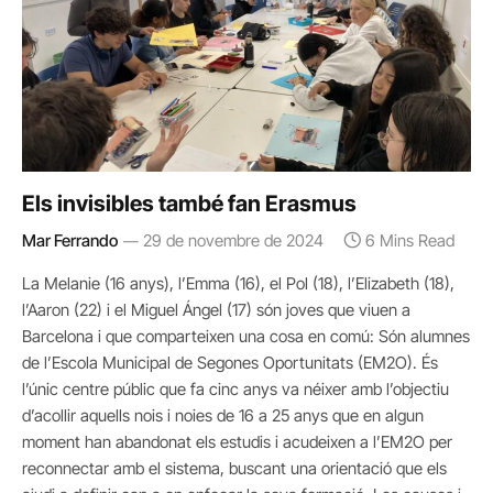
Els invisibles també fan Erasmus
Mar Ferrando
29 de novembre de 2024
6 Mins Read
La Melanie (16 anys), l’Emma (16), el Pol (18), l’Elizabeth (18),
l’Aaron (22) i el Miguel Ángel (17) són joves que viuen a
Barcelona i que comparteixen una cosa en comú: Són alumnes
de l’Escola Municipal de Segones Oportunitats (EM2O). És
l’únic centre públic que fa cinc anys va néixer amb l’objectiu
d’acollir aquells nois i noies de 16 a 25 anys que en algun
moment han abandonat els estudis i acudeixen a l’EM2O per
reconnectar amb el sistema, buscant una orientació que els