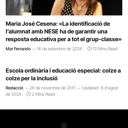
Maria José Cesena: «La identificació de
l’alumnat amb NESE ha de garantir una
resposta educativa per a tot el grup-classe»
Mar Ferrando
16 de setembre de 2024
13 Mins Read
Escola ordinària i educació especial: colze a
colze per la inclusió
Redacció
28 de novembre de 2017
Updated:
8 d'agost
de 2024
2 Mins Read