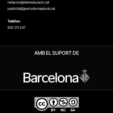
redaccio@diarieducacio.cat
publicitat@periodismeplural.cat
Telèfon:
932 311 247
AMB EL SUPORT DE