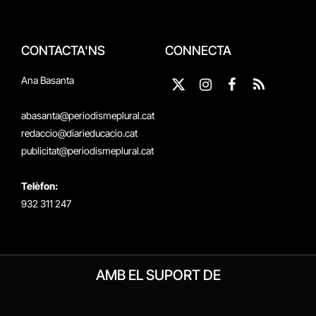
CONTACTA'NS
CONNECTA
Ana Basanta
X
Instagram
Facebook
RSS
(Twitter)
abasanta@periodismeplural.cat
redaccio@diarieducacio.cat
publicitat@periodismeplural.cat
Telèfon:
932 311 247
AMB EL SUPORT DE