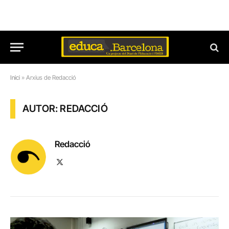
Inici
»
Arxius de Redacció
AUTOR: REDACCIÓ
Redacció
X
(Twitter)