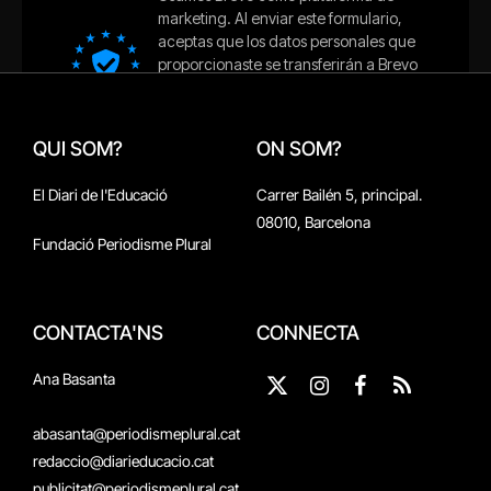
QUI SOM?
ON SOM?
El Diari de l'Educació
Carrer Bailén 5, principal.
08010, Barcelona
Fundació Periodisme Plural
CONTACTA'NS
CONNECTA
Ana Basanta
X
Instagram
Facebook
RSS
(Twitter)
abasanta@periodismeplural.cat
redaccio@diarieducacio.cat
publicitat@periodismeplural.cat