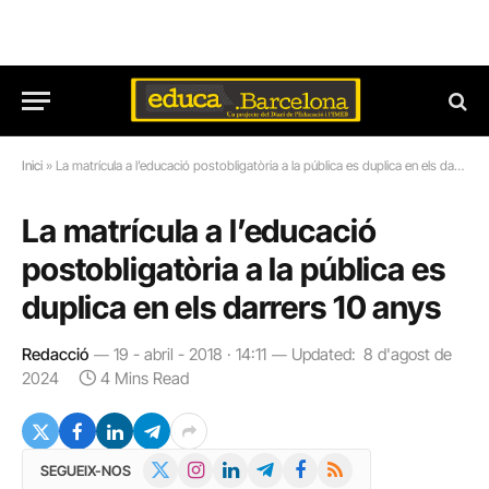
Inici
»
La matrícula a l’educació postobligatòria a la pública es duplica en els darrers 10 anys
La matrícula a l’educació
postobligatòria a la pública es
duplica en els darrers 10 anys
Redacció
19 - abril - 2018 · 14:11
Updated:
8 d'agost de
2024
4 Mins Read
X
Instagram
LinkedIn
Telegram
Facebook
RSS
SEGUEIX-NOS
(Twitter)