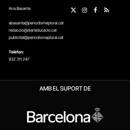
Ana Basanta
X
Instagram
Facebook
RSS
(Twitter)
abasanta@periodismeplural.cat
redaccio@diarieducacio.cat
publicitat@periodismeplural.cat
Telèfon:
932 311 247
AMB EL SUPORT DE