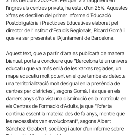
xifres del curs 2007-08. Pel que fa a l’augment en
l’ingrés als centres privats, ha estat d’un 25%. Aquestes
xifres es destil·len del primer Informe d’Educació
Postobligatòria i Pràctiques Educatives elaborat pel
director de l’Institut d’Estudis Regionals, Ricard Gomà i
que va ser presentat a l’Ajuntament de Barcelona.
Aquest text, que a partir d’ara es publicarà de manera
bianual, porta a concloure que “Barcelona té un univers
educatiu que va més enllà de les xarxes reglades, un
mapa educatiu molt potent en el que també es detecta
una territorialització molt desigual en la presència de
centres per districtes”, segons Gomà. I és que en els
darrers anys s’ha vist una disminució en la matrícula en
els Centres de Formació d’Adults, ja que “l’oferta
continua essent la mateixa des de fa anys, mentre que
les necessitats van evolucionant”, segons Albert
Sánchez-Gelabert, sociòleg i autor d’un informe sobre