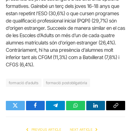
formatives. Gairebé un terç dels joves 16-18 anys que
estan repetint l’ESO (30,6%) o que cursen programes
de qualificació professional inicial (PQPI) (29,7%) són
d’origen estranger. Succeeix de manera similar en el cas
de les Escoles d’Adults on més d’un de cada quatre
alumnes matriculats són d’origen estranger (26,4%).
Contràriament, hi ha una presència d’alumnes molt
inferior tant als CFGM (11,3%) com a Batxillerat (7,8%) i
CFGS (6,4%).
formació d'adults
formació postobligatòria
Twitter
Facebook
Telegram
WhatsApp
LinkedIn
Copy
Link
PREVIOUS ARTICLE
NEXT ARTICLE