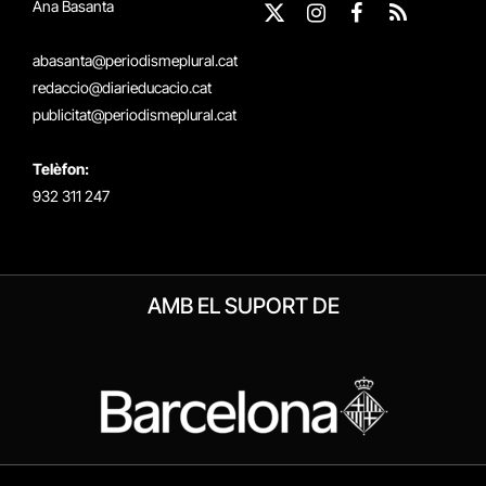
Ana Basanta
X
Instagram
Facebook
RSS
(Twitter)
abasanta@periodismeplural.cat
redaccio@diarieducacio.cat
publicitat@periodismeplural.cat
Telèfon:
932 311 247
AMB EL SUPORT DE