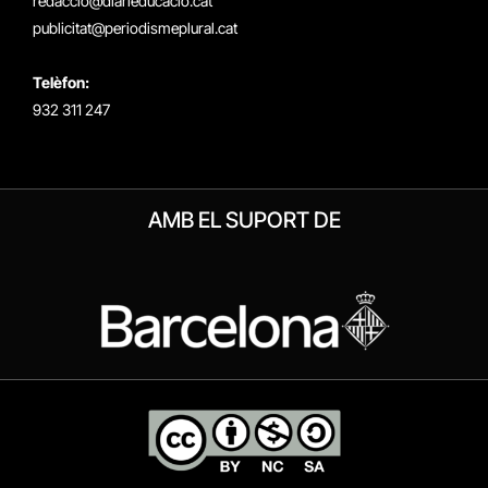
redaccio@diarieducacio.cat
publicitat@periodismeplural.cat
Telèfon:
932 311 247
AMB EL SUPORT DE