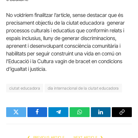
No voldríem finalitzar l’article, sense destacar que és
precisament objectiu de la ciutat educadora generar
processos culturals i educatius que conformin relats i
espais inclusius, lluny de generar discriminacions,
aprenent i desenvolupant consciència comunitària i
habilitats per seguir construint una vida en comú on
l’Educació i la Cultura vagin de bracet en condicions
d’igualtat i justícia.
ciutat educadora
dia internacional de la ciutat educadora
Twitter
Facebook
Telegram
WhatsApp
LinkedIn
Copy
Link
PREVIOUS ARTICLE
NEXT ARTICLE