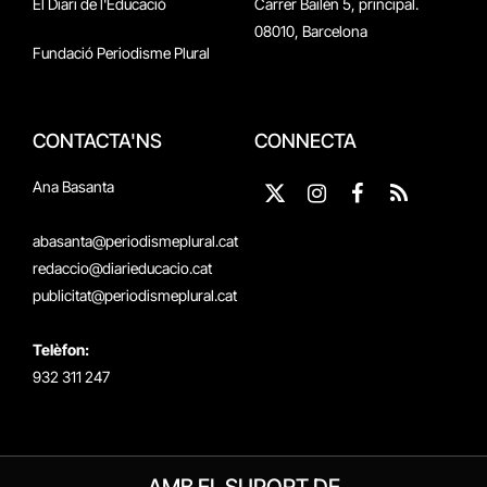
El Diari de l'Educació
Carrer Bailén 5, principal.
08010, Barcelona
Fundació Periodisme Plural
CONTACTA'NS
CONNECTA
Ana Basanta
X
Instagram
Facebook
RSS
(Twitter)
abasanta@periodismeplural.cat
redaccio@diarieducacio.cat
publicitat@periodismeplural.cat
Telèfon:
932 311 247