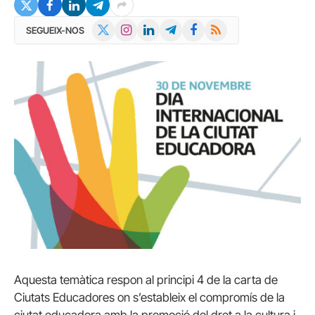
X
Instagram
LinkedIn
Telegram
Facebook
RSS
SEGUEIX-NOS
(Twitter)
Aquesta temàtica respon al principi 4 de la carta de
Ciutats Educadores on s’estableix el compromís de la
ciutat educadora amb la promoció del dret a la cultura i