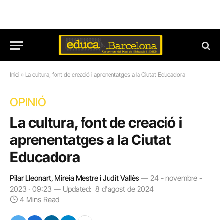
Inici
»
La cultura, font de creació i aprenentatges a la Ciutat Educadora
OPINIÓ
La cultura, font de creació i
aprenentatges a la Ciutat
Educadora
Pilar Lleonart, Mireia Mestre i Judit Vallès
24 - novembre -
2023 · 09:23
Updated:
8 d'agost de 2024
4 Mins Read