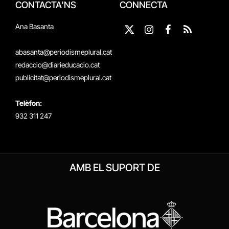
CONTACTA'NS
CONNECTA
Ana Basanta
X
Instagram
Facebook
RSS
(Twitter)
abasanta@periodismeplural.cat
redaccio@diarieducacio.cat
publicitat@periodismeplural.cat
Telèfon:
932 311 247
AMB EL SUPORT DE