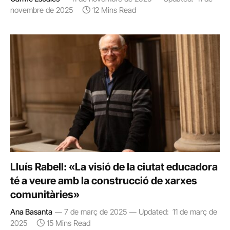
novembre de 2025
12 Mins Read
Lluís Rabell: «La visió de la ciutat educadora
té a veure amb la construcció de xarxes
comunitàries»
Ana Basanta
7 de març de 2025
Updated:
11 de març de
2025
15 Mins Read