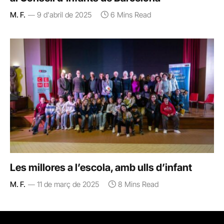
M. F.
9 d'abril de 2025
6 Mins Read
Les millores a l’escola, amb ulls d’infant
M. F.
11 de març de 2025
8 Mins Read