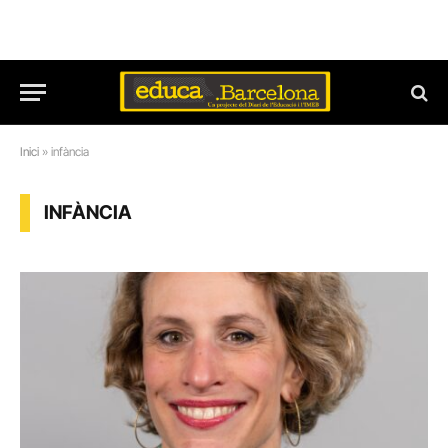
Inici
»
infància
INFÀNCIA