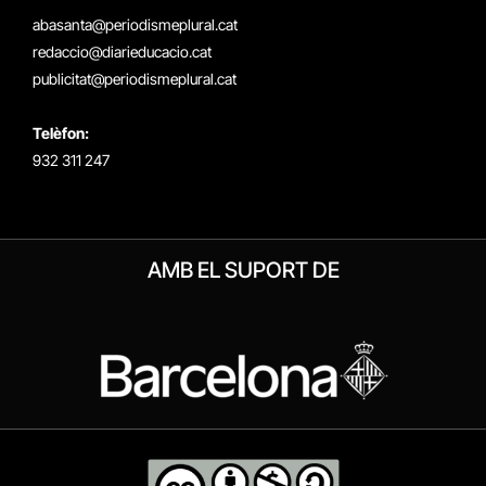
(Twitter)
abasanta@periodismeplural.cat
redaccio@diarieducacio.cat
publicitat@periodismeplural.cat
Telèfon:
932 311 247
AMB EL SUPORT DE