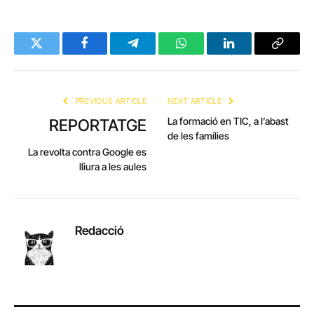
Twitter
Facebook
Telegram
WhatsApp
LinkedIn
Copy
Link
PREVIOUS ARTICLE
NEXT ARTICLE
La formació en TIC, a l’abast
REPORTATGE
de les famílies
La revolta contra Google es
lliura a les aules
Redacció