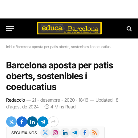
Inici
»
Barcelona aposta per patis oberts, sostenibles i coeducatius
Barcelona aposta per patis
oberts, sostenibles i
coeducatius
Redacció
21 - desembre - 2020 · 18:16
Updated:
8
d'agost de 2024
4 Mins Read
X
Instagram
LinkedIn
Telegram
Facebook
RSS
SEGUEIX-NOS
(Twitter)