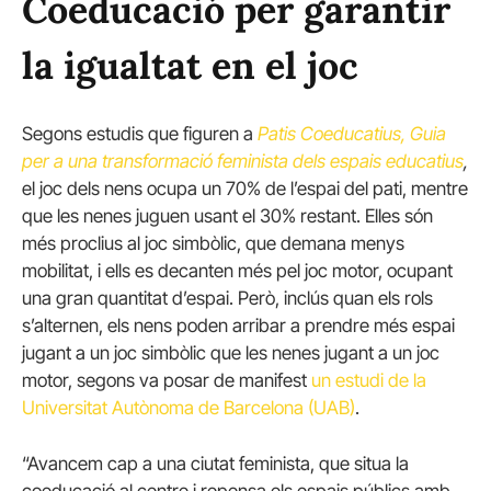
Coeducació per garantir
la igualtat en el joc
Segons estudis que figuren a
Patis Coeducatius, Guia
per a una transformació feminista dels espais educatius
,
el joc dels nens ocupa un 70% de l’espai del pati, mentre
que les nenes juguen usant el 30% restant. Elles són
més proclius al joc simbòlic, que demana menys
mobilitat, i ells es decanten més pel joc motor, ocupant
una gran quantitat d’espai. Però, inclús quan els rols
s’alternen, els nens poden arribar a prendre més espai
jugant a un joc simbòlic que les nenes jugant a un joc
motor, segons va posar de manifest
un estudi de la
Universitat Autònoma de Barcelona (UAB)
.
“Avancem cap a una ciutat feminista, que situa la