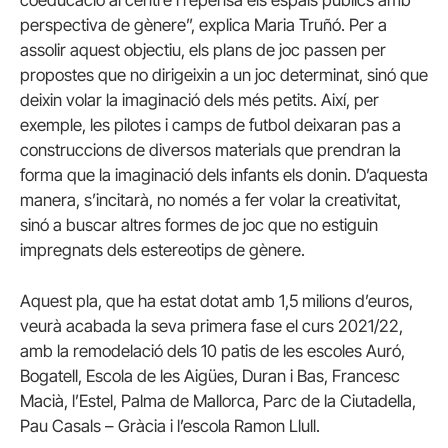
coeducació al centre i repensa els espais públics amb
perspectiva de gènere”, explica Maria Truñó. Per a
assolir aquest objectiu, els plans de joc passen per
propostes que no dirigeixin a un joc determinat, sinó que
deixin volar la imaginació dels més petits. Així, per
exemple, les pilotes i camps de futbol deixaran pas a
construccions de diversos materials que prendran la
forma que la imaginació dels infants els donin. D’aquesta
manera, s’incitarà, no només a fer volar la creativitat,
sinó a buscar altres formes de joc que no estiguin
impregnats dels estereotips de gènere.
Aquest pla, que ha estat dotat amb 1,5 milions d’euros,
veurà acabada la seva primera fase el curs 2021/22,
amb la remodelació dels 10 patis de les escoles Auró,
Bogatell, Escola de les Aigües, Duran i Bas, Francesc
Macià, l’Estel, Palma de Mallorca, Parc de la Ciutadella,
Pau Casals – Gràcia i l’escola Ramon Llull.