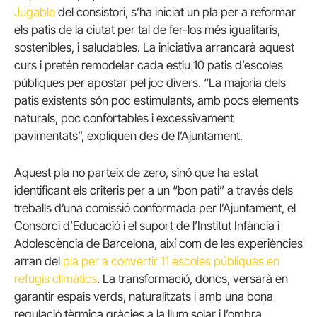
Jugable
del consistori, s’ha iniciat un pla per a reformar
els patis de la ciutat per tal de fer-los més igualitaris,
sostenibles, i saludables. La iniciativa arrancarà aquest
curs i pretén remodelar cada estiu 10 patis d’escoles
públiques per apostar pel joc divers. “La majoria dels
patis existents són poc estimulants, amb pocs elements
naturals, poc confortables i excessivament
pavimentats”, expliquen des de l’Ajuntament.
Aquest pla no parteix de zero, sinó que ha estat
identificant els criteris per a un “bon pati” a través dels
treballs d’una comissió conformada per l’Ajuntament, el
Consorci d’Educació i el suport de l’Institut Infància i
Adolescència de Barcelona, així com de les experiències
arran del
pla per a convertir 11 escoles públiques en
refugis climàtics
. La transformació, doncs, versarà en
garantir espais verds, naturalitzats i amb una bona
regulació tèrmica gràcies a la llum solar i l’ombra.