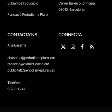
El Diari de l'Educació
Carrer Bailén 5, principal.
08010, Barcelona
Fundació Periodisme Plural
CONTACTA'NS
CONNECTA
Ana Basanta
X
Instagram
Facebook
RSS
(Twitter)
abasanta@periodismeplural.cat
redaccio@diarieducacio.cat
publicitat@periodismeplural.cat
Telèfon:
932 311 247