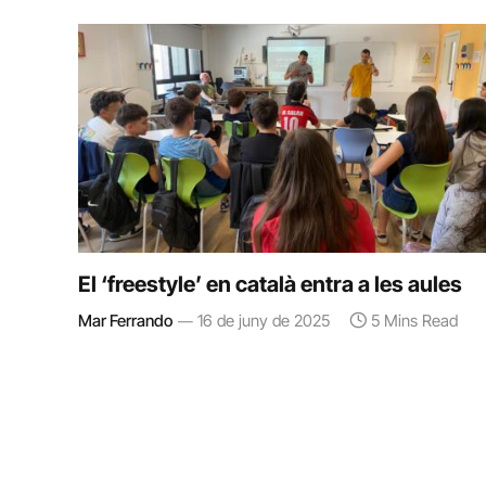
El ‘freestyle’ en català entra a les aules
Mar Ferrando
16 de juny de 2025
5 Mins Read