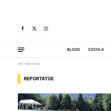
Facebook
X
Instagram
(Twitter)
BLOGS
ESCOLA
Inici
»
Reportatge
REPORTATGE