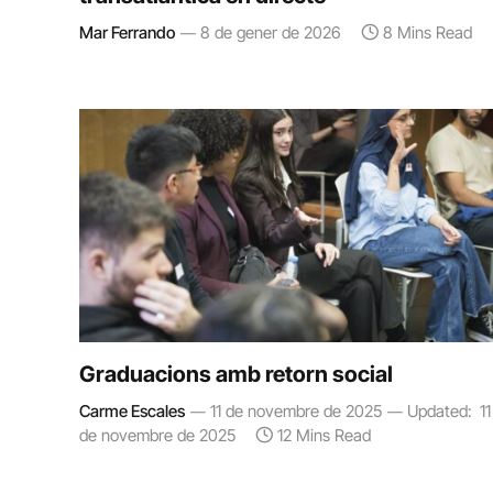
Mar Ferrando
8 de gener de 2026
8 Mins Read
Graduacions amb retorn social
Carme Escales
11 de novembre de 2025
Updated:
11
de novembre de 2025
12 Mins Read