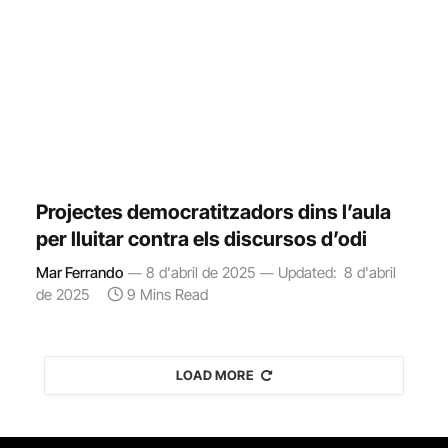
Projectes democratitzadors dins l’aula
per lluitar contra els discursos d’odi
Mar Ferrando
8 d'abril de 2025
Updated:
8 d'abril
de 2025
9 Mins Read
LOAD MORE