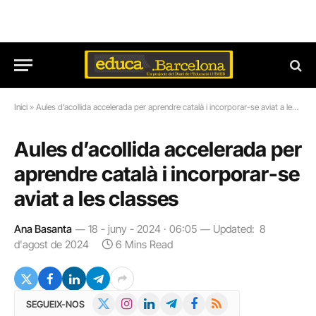
Inici
»
Aules d’acollida accelerada per aprendre català i incorporar-se aviat a les classes
Aules d’acollida accelerada per
aprendre català i incorporar-se
aviat a les classes
Ana Basanta
18 - juny - 2024 · 06:05
Updated:
8
d'agost de 2024
6 Mins Read
X
Instagram
LinkedIn
Telegram
Facebook
RSS
SEGUEIX-NOS
(Twitter)