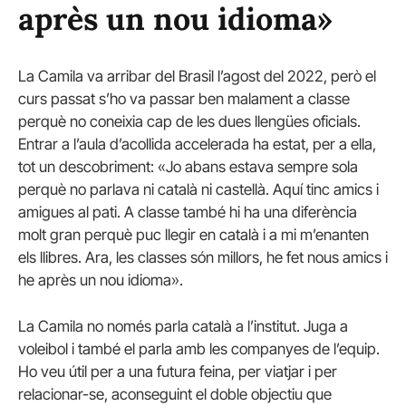
après un nou idioma»
La Camila va arribar del Brasil l’agost del 2022, però el
curs passat s’ho va passar ben malament a classe
perquè no coneixia cap de les dues llengües oficials.
Entrar a l’aula d’acollida accelerada ha estat, per a ella,
tot un descobriment: «Jo abans estava sempre sola
perquè no parlava ni català ni castellà. Aquí tinc amics i
amigues al pati. A classe també hi ha una diferència
molt gran perquè puc llegir en català i a mi m’enanten
els llibres. Ara, les classes són millors, he fet nous amics i
he après un nou idioma».
La Camila no només parla català a l’institut. Juga a
voleibol i també el parla amb les companyes de l’equip.
Ho veu útil per a una futura feina, per viatjar i per
relacionar-se, aconseguint el doble objectiu que