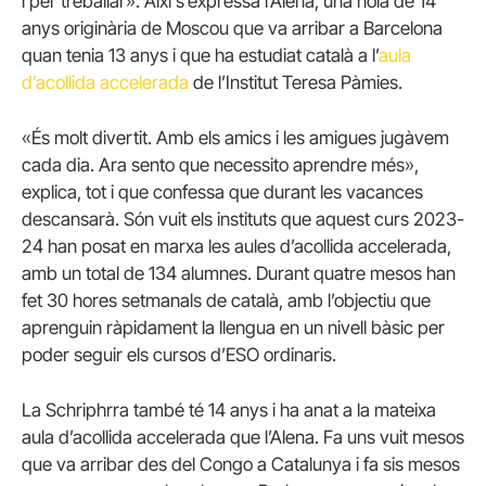
i per treballar». Així s’expressa l’Alena, una noia de 14
anys originària de Moscou que va arribar a Barcelona
quan tenia 13 anys i que ha estudiat català a l’
aula
d’acollida accelerada
de l’Institut Teresa Pàmies.
«És molt divertit. Amb els amics i les amigues jugàvem
cada dia. Ara sento que necessito aprendre més»,
explica, tot i que confessa que durant les vacances
descansarà. Són vuit els instituts que aquest curs 2023-
24 han posat en marxa les aules d’acollida accelerada,
amb un total de 134 alumnes. Durant quatre mesos han
fet 30 hores setmanals de català, amb l’objectiu que
aprenguin ràpidament la llengua en un nivell bàsic per
poder seguir els cursos d’ESO ordinaris.
La Schriphrra també té 14 anys i ha anat a la mateixa
aula d’acollida accelerada que l’Alena. Fa uns vuit mesos
que va arribar des del Congo a Catalunya i fa sis mesos