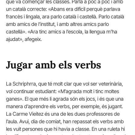
que va començar les classes. Parla a poc a poc i amb
un català correcte: «Abans era difícil perquè parlava
francès i lingala, ara parlo català i castellà. Parlo català
amb amics de l’institut, i amb altres amics parlo
castellà». «Ara tinc amics a l’escola, la llengua m’ha
ajudat», afegeix.
Jugar amb els verbs
La Schriphrra, que té molt clar que vol ser veterinària,
vol continuar estudiant: «M’agrada molt i tinc moltes
ganes». El que més li agrada són els jocs, i és que una
manera d’aprendre els verbs, per exemple, és jugant.
La Carme Vieitez és una de les dues professores de
l’aula. Avui, dia de comiat, han repassat els verbs amb
les vuit persones que hi havia a classe. En una ruleta hi