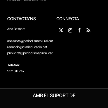
CONTACTA'NS
CONNECTA
Ana Basanta
X
Instagram
Facebook
RSS
(Twitter)
abasanta@periodismeplural.cat
redaccio@diarieducacio.cat
publicitat@periodismeplural.cat
Telèfon:
932 311 247
AMB EL SUPORT DE