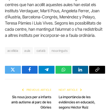
centres que han acollit aquestes aules han estat els
instituts Verdaguer, Martí Pous, Angeleta Ferrer, Joan
d’Àustria, Barcelona-Congrés, Menéndez y Pelayo,
Teresa Pàmies i Lluís Vives. Segons les possibilitats de
cada centre, han mantingut l’alumnat o s’ha redistribuït
a altres instituts per incorporar-se a l’aula ordinària.
acollida
aula
català
nouvinguts
Twitter
Facebook
Telegram
WhatsApp
LinkedIn
Copy
Link
PREVIOUS ARTICLE
NEXT ARTICLE
Sis nous jocs per a infants
La importància de les
amb autisme al parc de les
evidències en educació,
Glòries
segons Héctor Ruiz