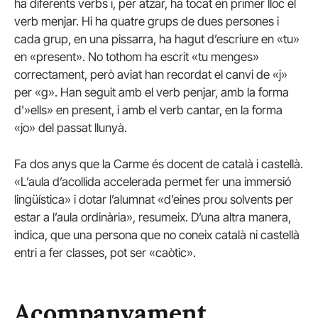
ha diferents verbs i, per atzar, ha tocat en primer lloc el
verb menjar. Hi ha quatre grups de dues persones i
cada grup, en una pissarra, ha hagut d’escriure en «tu»
en «present». No tothom ha escrit «tu menges»
correctament, però aviat han recordat el canvi de «j»
per «g». Han seguit amb el verb penjar, amb la forma
d'»ells» en present, i amb el verb cantar, en la forma
«jo» del passat llunyà.
Fa dos anys que la Carme és docent de català i castellà.
«L’aula d’acollida accelerada permet fer una immersió
lingüística» i dotar l’alumnat «d’eines prou solvents per
estar a l’aula ordinària», resumeix. D’una altra manera,
indica, que una persona que no coneix català ni castellà
entri a fer classes, pot ser «caòtic».
Acompanyament