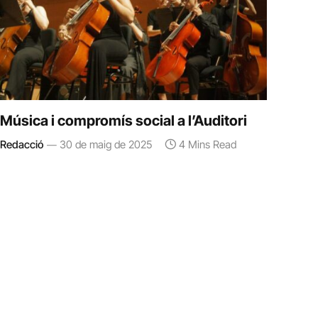
Música i compromís social a l’Auditori
Redacció
30 de maig de 2025
4 Mins Read