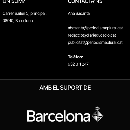
ON SOM?
CONTACTA'NS
Carrer Bailén 5, principal.
Ana Basanta
08010, Barcelona
abasanta@periodismeplural.cat
redaccio@diarieducacio.cat
publicitat@periodismeplural.cat
Telèfon:
932 311 247
AMB EL SUPORT DE