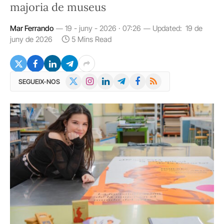
majoria de museus
Mar Ferrando
19 - juny - 2026 · 07:26
Updated:
19 de
juny de 2026
5 Mins Read
X
Instagram
LinkedIn
Telegram
Facebook
RSS
SEGUEIX-NOS
(Twitter)