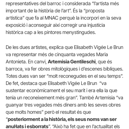
representatives del barroc i considerada “l’artista més
important de la història de l’art”. És la “proposta
artística” que fa al MNAC perquè la incorpori en la seva
exposició i aconseguir així corregir una injustícia
històrica cap a les pintores menystingudes.
De les dues artistes, explica que Elisabeth Vigée Le Brun
va representar més de cinquanta vegades Maria
Antonieta. En canvi,
Artemisia Gentileschi
, que és
barroca, va fer obres mitològiques i d’escenes bíbliques.
Totes dues van ser “molt reconegudes en el seu temps”.
De fet, destaca que Elisabeth Vigée Le Brun “va
sustentar econòmicament el seu marit i era ella la que
tenia un reconeixement més gran”. També Artemisia “va
guanyar tres vegades més diners amb les seves obres
que molts homes” però el resultat és que
“
posteriorment a la història, els seus noms van ser
anul·lats i esborrats
”. “Això ha fet que en l’actualitat els