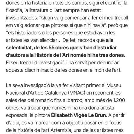
dones en la història en tots els camps, sigui el científic, la
filosofia, la literatura o l’art sempre han estat
invisibilitzades. “Quan vaig començar a fer el meu treball
em vaig adonar que pintores sí que n’hi havia”, però que
“els historiadors o les persones que estudiaven les
artistes les van silenciar”. De fet, recorda que
a la
selectivitat, de les 55 obres que s’han d’estudiar
d’autors a la Història de l’Art només hi ha tres dones
.
El seu treball d’investigació li ha servit per denunciar
aquesta discriminació de les dones en el món de l’art.
La seva investigació la va fer visitant primer el Museu
Nacional d’Art de Catalunya (MNAC) on recorrent les
sales des del romànic fins al barroc, amb més de 1.200
obres, va trobar que només hi ha una dona artista
exposada, la pintora
Élisabeth Vigée Le Brun
. A partir
d’aquí, es va marcar com a objectiu posar en el focus
de la història de l’art Artemisia, una de les artistes més