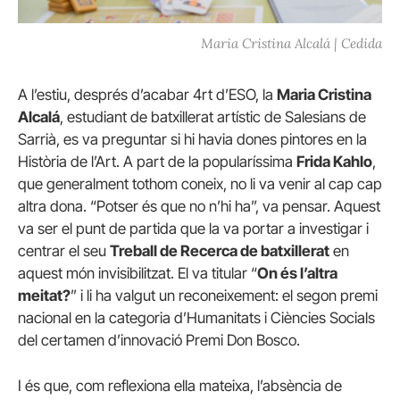
Maria Cristina Alcalá | Cedida
A l’estiu, després d’acabar 4rt d’ESO, la
Maria Cristina
Alcalá
, estudiant de batxillerat artístic de Salesians de
Sarrià, es va preguntar si hi havia dones pintores en la
Història de l’Art. A part de la popularíssima
Frida Kahlo
,
que generalment tothom coneix, no li va venir al cap cap
altra dona. “Potser és que no n’hi ha”, va pensar. Aquest
va ser el punt de partida que la va portar a investigar i
centrar el seu
Treball de Recerca de batxillerat
en
aquest món invisibilitzat. El va titular “
On és l’altra
meitat?
” i li ha valgut un reconeixement: el segon premi
nacional en la categoria d’Humanitats i Ciències Socials
del certamen d’innovació Premi Don Bosco.
I és que, com reflexiona ella mateixa, l’absència de