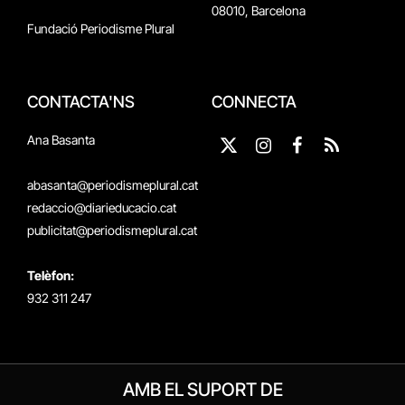
08010, Barcelona
Fundació Periodisme Plural
CONTACTA'NS
CONNECTA
Ana Basanta
X
Instagram
Facebook
RSS
(Twitter)
abasanta@periodismeplural.cat
redaccio@diarieducacio.cat
publicitat@periodismeplural.cat
Telèfon:
932 311 247
AMB EL SUPORT DE