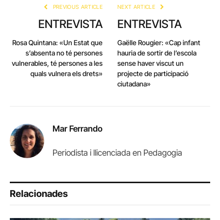
PREVIOUS ARTICLE
NEXT ARTICLE
ENTREVISTA
ENTREVISTA
Rosa Quintana: «Un Estat que
Gaëlle Rougier: «Cap infant
s’absenta no té persones
hauria de sortir de l’escola
vulnerables, té persones a les
sense haver viscut un
quals vulnera els drets»
projecte de participació
ciutadana»
Mar Ferrando
Periodista i llicenciada en Pedagogia
Relacionades