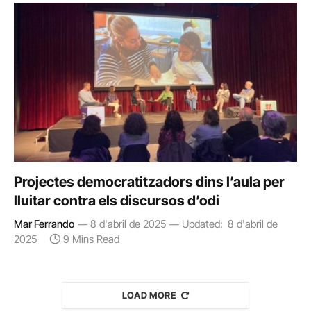
Projectes democratitzadors dins l’aula per
lluitar contra els discursos d’odi
Mar Ferrando
8 d'abril de 2025
Updated:
8 d'abril de
2025
9 Mins Read
LOAD MORE