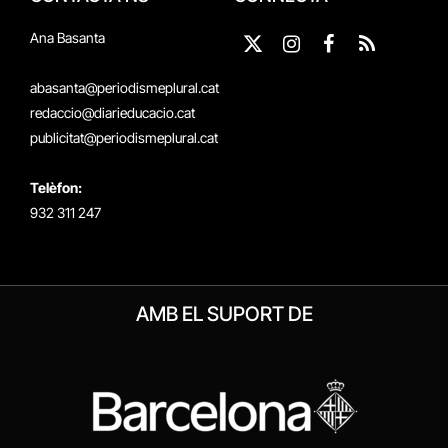
Ana Basanta
X
Instagram
Facebook
RSS
(Twitter)
abasanta@periodismeplural.cat
redaccio@diarieducacio.cat
publicitat@periodismeplural.cat
Telèfon:
932 311 247
AMB EL SUPORT DE