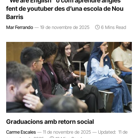
“We are English” o com aprendre anglès
fent de youtuber des d’una escola de Nou
Barris
Mar Ferrando
19 de novembre de 2025
6 Mins Read
Graduacions amb retorn social
Carme Escales
11 de novembre de 2025
Updated:
11 de