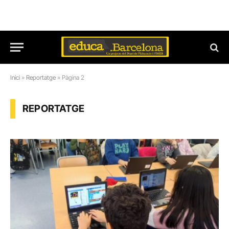
Inici
»
Reportatge
»
Pàgina 2
REPORTATGE