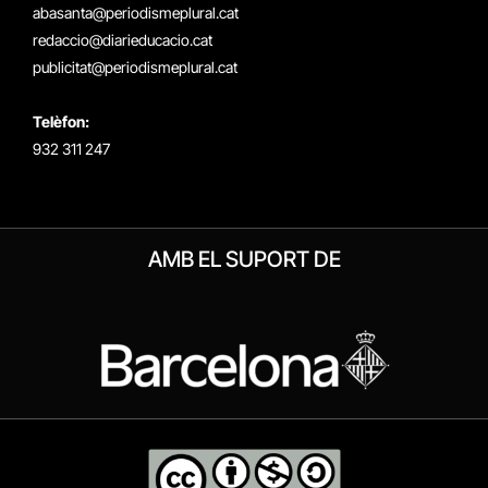
abasanta@periodismeplural.cat
redaccio@diarieducacio.cat
publicitat@periodismeplural.cat
Telèfon:
932 311 247
AMB EL SUPORT DE