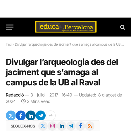
Inici
»
Divulgar l’arqueologia des del jaciment que s’amaga al campus de la UB al Raval
Divulgar l’arqueologia des del
jaciment que s’amaga al
campus de la UB al Raval
Redacció
3 - juliol - 2017 · 16:49
Updated:
8 d'agost de
2024
2 Mins Read
X
Instagram
LinkedIn
Telegram
Facebook
RSS
SEGUEIX-NOS
(Twitter)