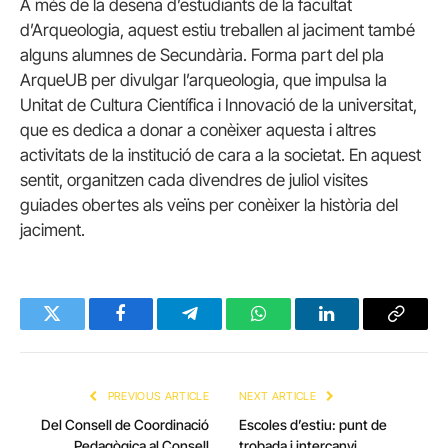
A més de la desena d’estudiants de la facultat
d’Arqueologia, aquest estiu treballen al jaciment també
alguns alumnes de Secundària. Forma part del pla
ArqueUB per divulgar l’arqueologia, que impulsa la
Unitat de Cultura Científica i Innovació de la universitat,
que es dedica a donar a conèixer aquesta i altres
activitats de la institució de cara a la societat. En aquest
sentit, organitzen cada divendres de juliol visites
guiades obertes als veïns per conèixer la història del
jaciment.
Twitter
Facebook
Telegram
WhatsApp
LinkedIn
Copy
Link
PREVIOUS ARTICLE
NEXT ARTICLE
Del Consell de Coordinació
Escoles d’estiu: punt de
Pedagògica al Consell
trobada i intercanvi