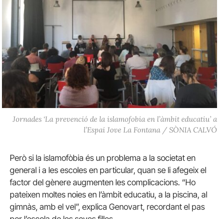
Jornades ‘La prevenció de la islamofobia en l’àmbit educatiu’ a
l’Espai Jove La Fontana / SÒNIA CALVÓ
Però si la islamofòbia és un problema a la societat en
general i a les escoles en particular, quan se li afegeix el
factor del gènere augmenten les complicacions. “Ho
pateixen moltes noies en l’àmbit educatiu, a la piscina, al
gimnàs, amb el vel”, explica Genovart, recordant el pas