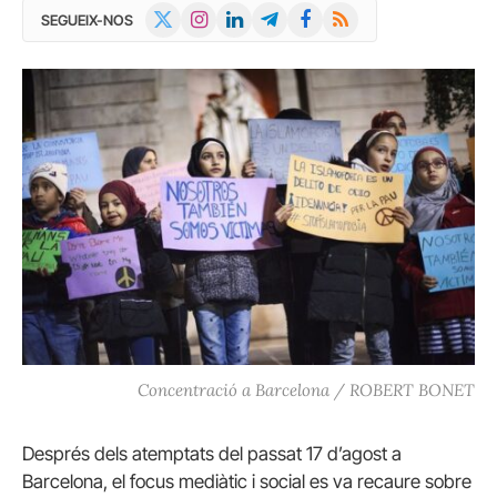
X
Instagram
LinkedIn
Telegram
Facebook
RSS
SEGUEIX-NOS
(Twitter)
Concentració a Barcelona / ROBERT BONET
Després dels atemptats del passat 17 d’agost a
Barcelona, el focus mediàtic i social es va recaure sobre