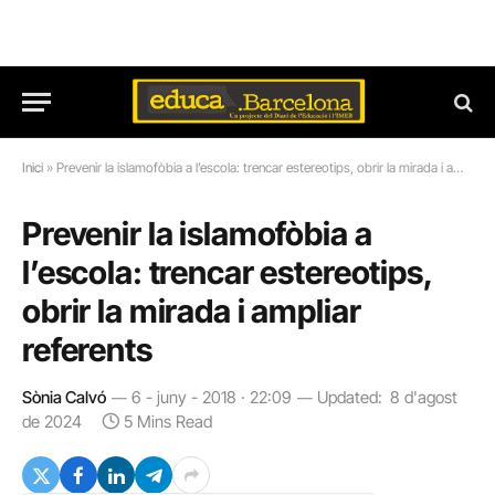
Inici
»
Prevenir la islamofòbia a l’escola: trencar estereotips, obrir la mirada i ampliar referents
Prevenir la islamofòbia a
l’escola: trencar estereotips,
obrir la mirada i ampliar
referents
Sònia Calvó
6 - juny - 2018 · 22:09
Updated:
8 d'agost
de 2024
5 Mins Read