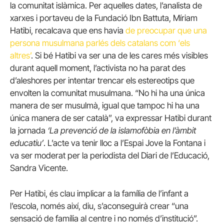
la comunitat islàmica. Per aquelles dates, l’analista de
xarxes i portaveu de la Fundació Ibn Battuta, Míriam
Hatibi, recalcava que ens havia
de preocupar que una
persona musulmana parlés dels catalans com ‘els
altres’
. Si bé Hatibi va ser una de les cares més visibles
durant aquell moment, l’activista no ha parat des
d’aleshores per intentar trencar els estereotips que
envolten la comunitat musulmana. “No hi ha una única
manera de ser musulmà, igual que tampoc hi ha una
única manera de ser català”, va expressar Hatibi durant
la jornada
‘La prevenció de la islamofòbia en l’àmbit
educatiu’
. L’acte va tenir lloc a l’Espai Jove la Fontana i
va ser moderat per la periodista del Diari de l’Educació,
Sandra Vicente.
Per Hatibi, és clau implicar a la família de l’infant a
l’escola, només així, diu, s’aconseguirà crear “una
sensació de família al centre i no només d’institució”.