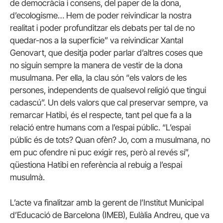
de democràcia i consens, del paper de la dona,
d’ecologisme… Hem de poder reivindicar la nostra
realitat i poder profunditzar els debats per tal de no
quedar-nos a la superfície” va reivindicar Xantal
Genovart, que desitja poder parlar d’altres coses que
no siguin sempre la manera de vestir de la dona
musulmana. Per ella, la clau són “els valors de les
persones, independents de qualsevol religió que tingui
cadascú”. Un dels valors que cal preservar sempre, va
remarcar Hatibi, és el respecte, tant pel que fa a la
relació entre humans com a l’espai públic. “L’espai
públic és de tots? Quan ofèn? Jo, com a musulmana, no
em puc ofendre ni puc exigir res, però al revés sí”,
qüestiona Hatibi en referència al rebuig a l’espai
musulmà.
L’acte va finalitzar amb la gerent de l’Institut Municipal
d’Educació de Barcelona (IMEB), Eulàlia Andreu, que va