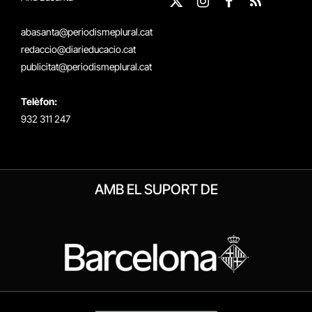
X
Instagram
Facebook
RSS
(Twitter)
abasanta@periodismeplural.cat
redaccio@diarieducacio.cat
publicitat@periodismeplural.cat
Telèfon:
932 311 247
AMB EL SUPORT DE