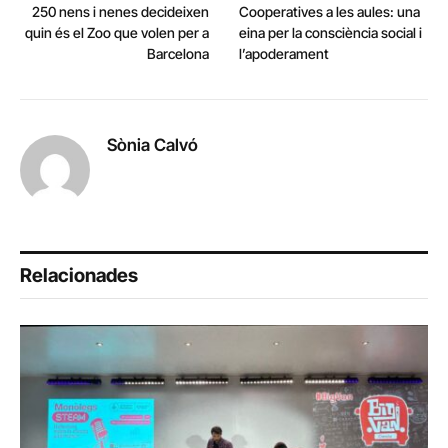
250 nens i nenes decideixen
Cooperatives a les aules: una
quin és el Zoo que volen per a
eina per la consciència social i
Barcelona
l’apoderament
Sònia Calvó
Relacionades