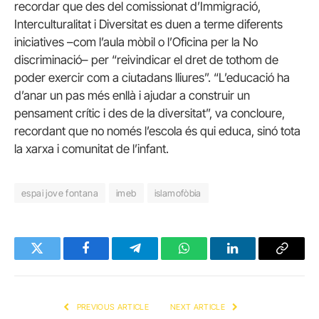
recordar que des del comissionat d’Immigració,
Interculturalitat i Diversitat es duen a terme diferents
iniciatives –com l’aula mòbil o l’Oficina per la No
discriminació– per “reivindicar el dret de tothom de
poder exercir com a ciutadans lliures”. “L’educació ha
d’anar un pas més enllà i ajudar a construir un
pensament crític i des de la diversitat”, va concloure,
recordant que no només l’escola és qui educa, sinó tota
la xarxa i comunitat de l’infant.
espai jove fontana
imeb
islamofòbia
Twitter
Facebook
Telegram
WhatsApp
LinkedIn
Copy
Link
PREVIOUS ARTICLE
NEXT ARTICLE