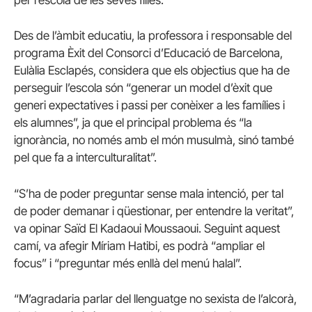
per l’escola de les seves filles.
Des de l’àmbit educatiu, la professora i responsable del
programa Èxit del Consorci d’Educació de Barcelona,
Eulàlia Esclapés, considera que els objectius que ha de
perseguir l’escola són “generar un model d’èxit que
generi expectatives i passi per conèixer a les famílies i
els alumnes”, ja que el principal problema és “la
ignorància, no només amb el món musulmà, sinó també
pel que fa a interculturalitat”.
“S’ha de poder preguntar sense mala intenció, per tal
de poder demanar i qüestionar, per entendre la veritat”,
va opinar Saïd El Kadaoui Moussaoui. Seguint aquest
camí, va afegir Míriam Hatibi, es podrà “ampliar el
focus” i “preguntar més enllà del menú halal”.
“M’agradaria parlar del llenguatge no sexista de l’alcorà,