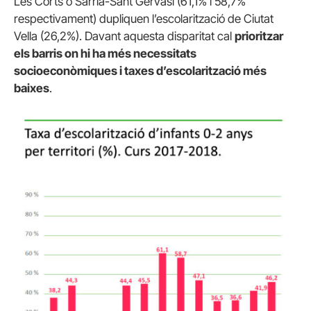
Les Corts o Sarrià-Sant Gervasi (61,1% i 58,7%
respectivament) dupliquen l’escolarització de Ciutat
Vella (26,2%). Davant aquesta disparitat cal
prioritzar
els barris on hi ha més necessitats
socioeconòmiques i taxes d’escolarització més
baixes
.