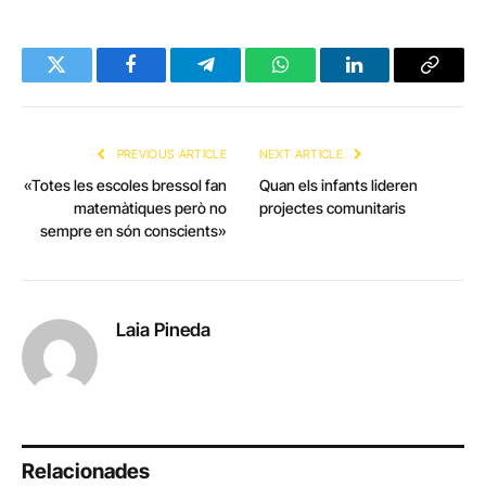
Twitter
Facebook
Telegram
WhatsApp
LinkedIn
Copy
Link
PREVIOUS ARTICLE
NEXT ARTICLE
«Totes les escoles bressol fan
Quan els infants lideren
matemàtiques però no
projectes comunitaris
sempre en són conscients»
Laia Pineda
Relacionades