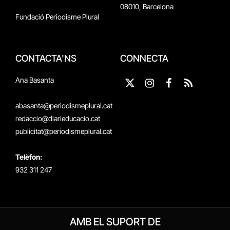
08010, Barcelona
Fundació Periodisme Plural
CONTACTA'NS
CONNECTA
Ana Basanta
X
Instagram
Facebook
RSS
(Twitter)
abasanta@periodismeplural.cat
redaccio@diarieducacio.cat
publicitat@periodismeplural.cat
Telèfon:
932 311 247
AMB EL SUPORT DE