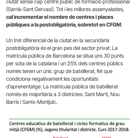
ciutat sense cap centre públic de formació professional
(Sarrià-Sant Gervasi). Tot i les millores assenyalades,
cal incrementar el nombre de centres i places
públiques a la postobligatòria, sobretot en CFGM
.
Un tret diferencial de la ciutat en la secundària
postobligatòria és el gran pes del sector privat. La
matrícula pública de Barcelona se situa uns 30 punts
per sota de la catalana i un 25% dels centres públics
només tenen un únic grup de batxillerat, fet que
condiciona negativament les oportunitats
d’aprenentatge. La matrícula pública de batxillerat
només és majoritària a 3 districtes: Sant Martí, Nou
Barris i Sants-Montjuïc.