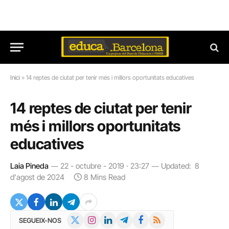
Inici
»
14 reptes de ciutat per tenir més i millors oportunitats educatives
14 reptes de ciutat per tenir
més i millors oportunitats
educatives
Laia Pineda
22 - octubre - 2019 · 23:27
Updated:
8
d'agost de 2024
8 Mins Read
X
Instagram
LinkedIn
Telegram
Facebook
RSS
SEGUEIX-NOS
(Twitter)