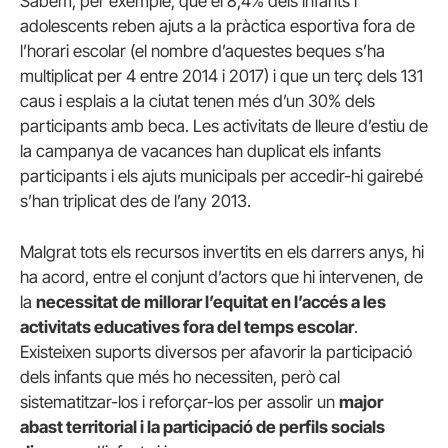
Sabem, per exemple, que el 8,4% dels infants i
adolescents reben ajuts a la pràctica esportiva fora de
l’horari escolar (el nombre d’aquestes beques s’ha
multiplicat per 4 entre 2014 i 2017) i que un terç dels 131
caus i esplais a la ciutat tenen més d’un 30% dels
participants amb beca. Les activitats de lleure d’estiu de
la campanya de vacances han duplicat els infants
participants i els ajuts municipals per accedir-hi gairebé
s’han triplicat des de l’any 2013.
Malgrat tots els recursos invertits en els darrers anys, hi
ha acord, entre el conjunt d’actors que hi intervenen, de
la
necessitat de millorar l’equitat en l’accés a les
activitats educatives fora del temps escolar
.
Existeixen suports diversos per afavorir la participació
dels infants que més ho necessiten, però cal
sistematitzar-los i reforçar-los per assolir un
major
abast territorial i la participació de perfils socials