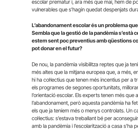
escolar prematur i, ara més que mai, hem de pos
vulnerables que s’hagin quedat despenjats duran
L’abandonament escolar és un problema que j
Sembla que la gestió de la pandèmia s’està c
estem sent poc preventius amb qüestions co
pot donar en el futur?
De nou, la pandèmia visibilitza reptes que ja 
més altes que la mitjana europea que, a més, 
hi ha col·lectius que tenen més incentius per a t
els programes de segones oportunitats, millorar 
l’orientació escolar. Els experts tenen més que a
l’abandonament, però aquesta pandèmia ha fet q
els que ja teníem més o menys controlats. Un c
col·lectius: s’estava treballant bé per aconsegui
amb la pandèmia i l’escolarització a casa s’ha 