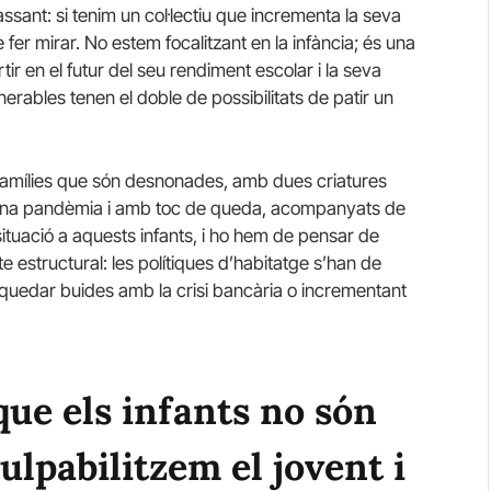
assant: si tenim un col·lectiu que incrementa la seva
er mirar. No estem focalitzant en la infància; és una
ertir en el futur del seu rendiment escolar i la seva
ulnerables tenen el doble de possibilitats de patir un
famílies que són desnonades, amb dues criatures
lena pandèmia i amb toc de queda, acompanyats de
tuació a aquests infants, i ho hem de pensar de
estructural: les polítiques d’habitatge s’han de
n quedar buides amb la crisi bancària o incrementant
que els infants no són
ulpabilitzem el jovent i