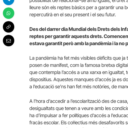
possibilitat de relacionar-se amb iguals, el dret
lleure són els reptes bàsics per a garantir una b
repercutirà en el seu present i el seu futur.
Des del darrer dia Mundial dels Drets dels Infa
reptes per garantir aquests drets. Comencem p
estava garantit però amb la pandèmia i la no p
La pandèmia ha fet més visibles dèficits que ja 
posen de manifest, com la famosa bretxa digital
que contempla l’accés a una xarxa en igualtat, 
dispositius. Aquestes manques d’accés ja es do
a l’educació se’ns han fet més notòries, de m
A l’hora d’accedir a l’escolarització des de ca
desigualtats que tenen a veure amb les condicio
ha d’impulsar a fer polítiques d’accés a l’educac
fracàs escolar. Els col·lectius més desafavorit