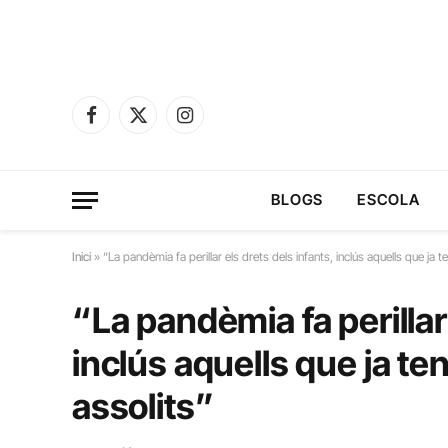
Facebook
X
Instagram
(Twitter)
BLOGS
ESCOLA
Inici
»
“La pandèmia fa perillar els drets dels infants, inclús aquells que j
“La pandèmia fa perillar 
inclús aquells que ja 
assolits”