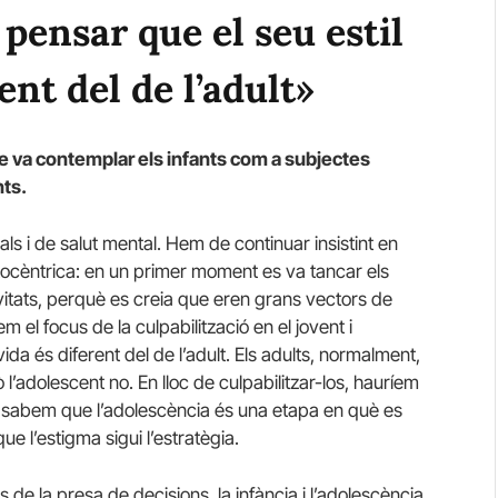
 pensar que el seu estil
ent del de l’adult»
ue va contemplar els infants com a subjectes
nts.
 i de salut mental. Hem de continuar insistint en
tocèntrica: en un primer moment es va tancar els
tivitats, perquè es creia que eren grans vectors de
 el focus de la culpabilització en el jovent i
ida és diferent del de l’adult. Els adults, normalment,
l’adolescent no. En lloc de culpabilitzar-los, hauríem
Ja sabem que l’adolescència és una etapa en què es
que l’estigma sigui l’estratègia.
s de la presa de decisions, la infància i l’adolescència