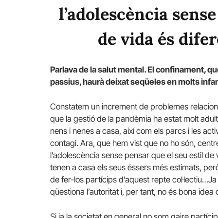
l’adolescència sense
de vida és difer
Parlava de la salut mental. El confinament, q
passius, haurà deixat seqüeles en molts infa
Constatem un increment de problemes relacionals
que la gestió de la pandèmia ha estat molt adul
nens i nenes a casa, així com els parcs i les ac
contagi. Ara, que hem vist que no ho són, centrem
l’adolescència sense pensar que el seu estil de v
tenen a casa els seus éssers més estimats, però 
de fer-los partícips d’aquest repte col·lectiu…
qüestiona l’autoritat i, per tant, no és bona idea 
Si ja la societat en general no som gaire partícip