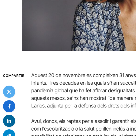
Aquest 20 de novembre es compleixen 31 anys d
COMPARTIR
Infants. Tres dècades en les quals s’han succeït 
pandèmia global que ha fet aflorar desigualtats
aquests mesos, se’ns han mostrat “de manera 
Larios, adjunta per la defensa dels drets dels i
Avui, doncs, els reptes per a assolir i garantir e
com l’escolarització o la salut perillen inclús a in