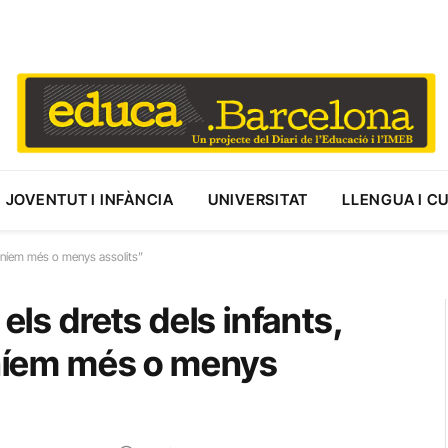
JOVENTUT I INFÀNCIA
UNIVERSITAT
LLENGUA I C
a teníem més o menys assolits”
els drets dels infants,
teníem més o menys