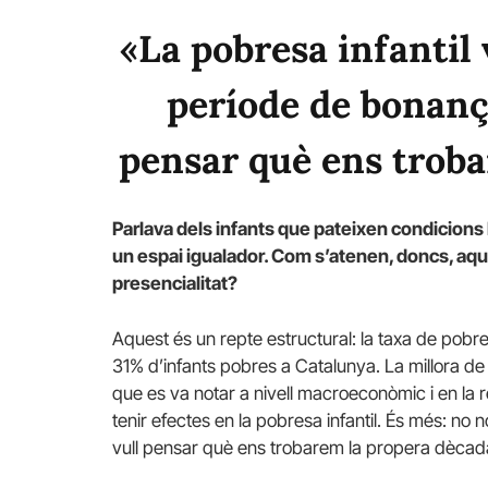
«La pobresa infantil
període de bonanç
pensar què ens trob
Parlava dels infants que pateixen condicions
un espai igualador. Com s’atenen, doncs, aque
presencialitat?
Aquest és un repte estructural: la taxa de pobre
31% d’infants pobres a Catalunya. La millora de l
que es va notar a nivell macroeconòmic i en la r
tenir efectes en la pobresa infantil. És més: no
vull pensar què ens trobarem la propera dècad