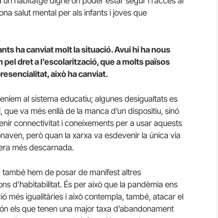
 a un habitatge digne on poder estar segur i l’accés al
ona salut mental per als infants i joves que
nts ha canviat molt la situació. Avui hi ha nous
el dret a l’escolarització, que a molts països
resencialitat, això ha canviat.
teníem al sistema educatiu; algunes desigualtats es
, que va més enllà de la manca d’un dispositiu, sinó
tenir connectivitat i coneixements per a usar aquests
naven, però quan la xarxa va esdevenir la única via
anera més descarnada.
sa, també hem de posar de manifest altres
ns d’habitabilitat. És per això que la pandèmia ens
ió més igualitàries i això contempla, també, atacar el
s són els que tenen una major taxa d’abandonament