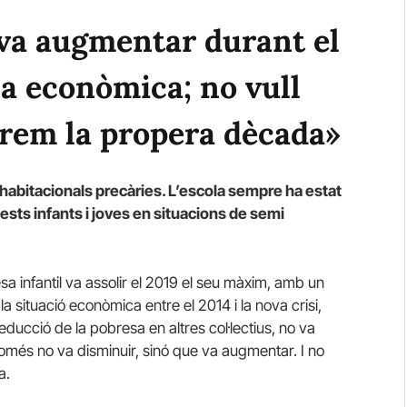
 va augmentar durant el
a econòmica; no vull
arem la propera dècada»
 habitacionals precàries. L’escola sempre ha estat
sts infants i joves en situacions de semi
sa infantil va assolir el 2019 el seu màxim, amb un
a situació econòmica entre el 2014 i la nova crisi,
educció de la pobresa en altres col·lectius, no va
 només no va disminuir, sinó que va augmentar. I no
a.