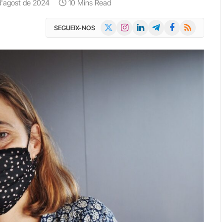
d'agost de 2024
10 Mins Read
X
Instagram
LinkedIn
Telegram
Facebook
RSS
SEGUEIX-NOS
(Twitter)