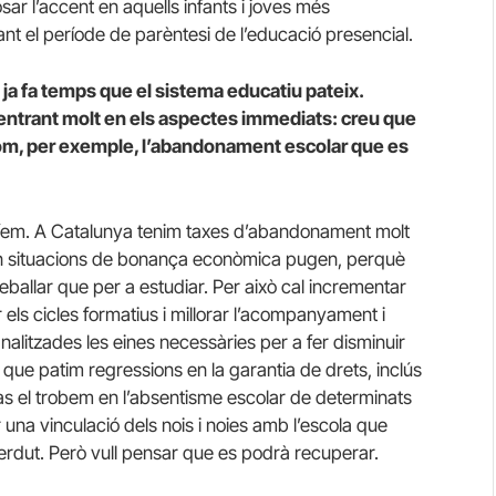
ar l’accent en aquells infants i joves més
t el període de parèntesi de l’educació presencial.
a fa temps que el sistema educatiu pateix.
entrant molt en els aspectes immediats: creu que
m, per exemple, l’abandonament escolar que es
teníem. A Catalunya tenim taxes d’abandonament molt
en situacions de bonança econòmica pugen, perquè
reballar que per a estudiar. Per això cal incrementar
els cicles formatius i millorar l’acompanyament i
nalitzades les eines necessàries per a fer disminuir
ue patim regressions en la garantia de drets, inclús
as el trobem en l’absentisme escolar de determinats
r una vinculació dels nois i noies amb l’escola que
perdut. Però vull pensar que es podrà recuperar.