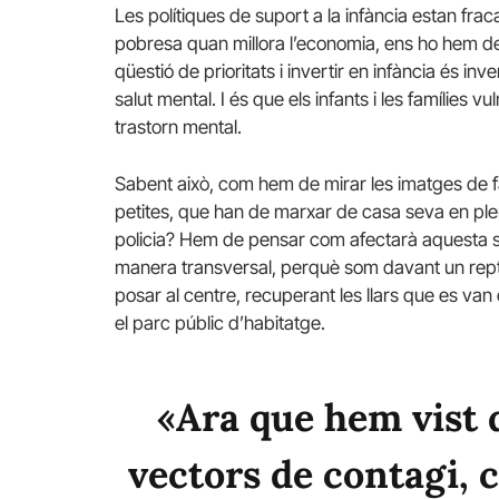
Les polítiques de suport a la infància estan frac
pobresa quan millora l’economia, ens ho hem de f
qüestió de prioritats i invertir en infància és inv
salut mental. I és que els infants i les famílies v
trastorn mental.
Sabent això, com hem de mirar les imatges de 
petites, que han de marxar de casa seva en p
policia? Hem de pensar com afectarà aquesta si
manera transversal, perquè som davant un repte 
posar al centre, recuperant les llars que es va
el parc públic d’habitatge.
«Ara que hem vist 
vectors de contagi, c