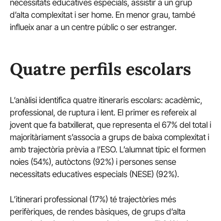
necessitats educatives especials, assistir a un grup
d’alta complexitat i ser home. En menor grau, també
influeix anar a un centre públic o ser estranger.
Quatre perfils escolars
L’anàlisi identifica quatre itineraris escolars: acadèmic,
professional, de ruptura i lent. El primer es refereix al
jovent que fa batxillerat, que representa el 67% del total i
majoritàriament s’associa a grups de baixa complexitat i
amb trajectòria prèvia a l’ESO. L’alumnat típic el formen
noies (54%), autòctons (92%) i persones sense
necessitats educatives especials (NESE) (92%).
L’itinerari professional (17%) té trajectòries més
perifèriques, de rendes bàsiques, de grups d’alta