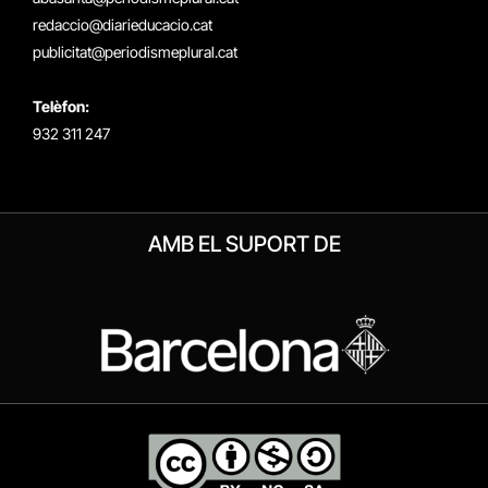
redaccio@diarieducacio.cat
publicitat@periodismeplural.cat
Telèfon:
932 311 247
AMB EL SUPORT DE