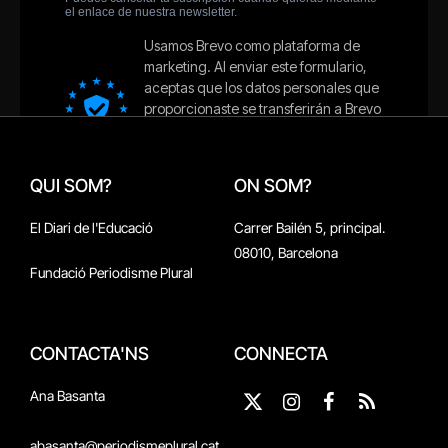
QUI SOM?
ON SOM?
El Diari de l'Educació
Carrer Bailén 5, principal.
08010, Barcelona
Fundació Periodisme Plural
CONTACTA'NS
CONNECTA
Ana Basanta
X
Instagram
Facebook
RSS
(Twitter)
abasanta@periodismeplural.cat