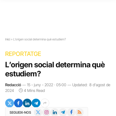
Inici
»
L’origen social determina què estudiem?
REPORTATGE
L’origen social determina què
estudiem?
Redacció
15 - juny - 2022 · 05:00
Updated:
8 d'agost de
2024
4 Mins Read
X
Instagram
LinkedIn
Telegram
Facebook
RSS
SEGUEIX-NOS