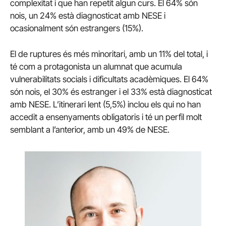
complexitat i que han repetit algun curs. El 64% són
nois, un 24% està diagnosticat amb NESE i
ocasionalment són estrangers (15%).
El de ruptures és més minoritari, amb un 11% del total, i
té com a protagonista un alumnat que acumula
vulnerabilitats socials i dificultats acadèmiques. El 64%
són nois, el 30% és estranger i el 33% està diagnosticat
amb NESE. L’itinerari lent (5,5%) inclou els qui no han
accedit a ensenyaments obligatoris i té un perfil molt
semblant a l’anterior, amb un 49% de NESE.