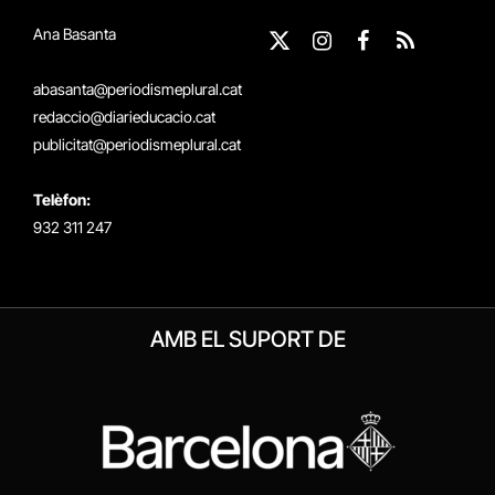
Ana Basanta
X
Instagram
Facebook
RSS
(Twitter)
abasanta@periodismeplural.cat
redaccio@diarieducacio.cat
publicitat@periodismeplural.cat
Telèfon:
932 311 247
AMB EL SUPORT DE