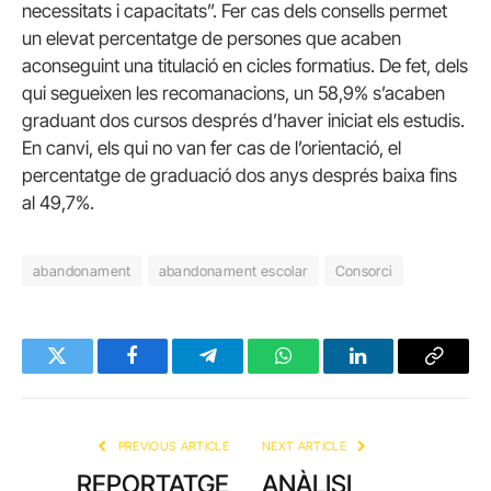
necessitats i capacitats”. Fer cas dels consells permet
un elevat percentatge de persones que acaben
aconseguint una titulació en cicles formatius. De fet, dels
qui segueixen les recomanacions, un 58,9% s’acaben
graduant dos cursos després d’haver iniciat els estudis.
En canvi, els qui no van fer cas de l’orientació, el
percentatge de graduació dos anys després baixa fins
al 49,7%.
abandonament
abandonament escolar
Consorci
Twitter
Facebook
Telegram
WhatsApp
LinkedIn
Copy
Link
PREVIOUS ARTICLE
NEXT ARTICLE
REPORTATGE
ANÀLISI