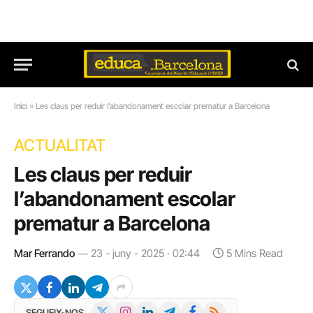
Inici
»
Les claus per reduir l’abandonament escolar prematur a Barcelona
ACTUALITAT
Les claus per reduir
l’abandonament escolar
prematur a Barcelona
Mar Ferrando
23 - juny - 2025 · 02:44
5 Mins Read
X
Instagram
LinkedIn
Telegram
Facebook
RSS
SEGUEIX-NOS