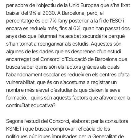
per sobre de l’objectiu de la Unió Europea que s’ha fixat
baixar del 9% el 2030. A Barcelona, però, el
percentatge és del 7% l’any posterior a la fi de l’ESO i
encara es redueix més, fins al 6%, quan han passat dos
anys des que l’alumnat ha acabat secundària perquè
s’han tornat a reenganxar als estudis. Aquestes són
algunes de les dades que es desprenen d’un estudi
encarregat pel Consorci d’Educació de Barcelona que
busca saber quins són els factors gràcies als quals
l’abandonament escolar es redueix en els centres d’alta
vulnerabilitat, que és on s’acostuma a registrar un
nombre més elevat d’estudiants que deixen la seva
formació. I quins són aquests factors que afavoreixen la
continuïtat educativa?
Segons l’estudi del Consorci, elaborat per la consultora
KSNET i que busca comprovar l’eficàcia de les
polítiques públiques impulsades per la Generalitat de