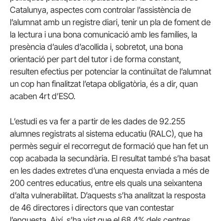
Catalunya, aspectes com controlar l’assistència de
l’alumnat amb un registre diari, tenir un pla de foment de
la lectura i una bona comunicació amb les famílies, la
presència d’aules d’acollida i, sobretot, una bona
orientació per part del tutor i de forma constant,
resulten efectius per potenciar la continuïtat de l’alumnat
un cop han finalitzat l’etapa obligatòria, és a dir, quan
acaben 4rt d’ESO.
L’estudi es va fer a partir de les dades de 92.255
alumnes registrats al sistema educatiu (RALC), que ha
permès seguir el recorregut de formació que han fet un
cop acabada la secundària. El resultat també s’ha basat
en les dades extretes d’una enquesta enviada a més de
200 centres educatius, entre els quals una seixantena
d’alta vulnerabilitat. D’aquests s’ha analitzat la resposta
de 46 directores i directors que van contestar
l’enquesta. Així, s’ha vist que el 68,4% dels centres