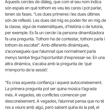
Aquests cercles de diàleg, que com el seu nom indica
són espais en què tothom es veu les cares i pot parlar,
tenen sis fases. “Les dues primeres i les dues últimes
són de reflexió. Les dues del mig es poden fer en mig de
la classe, sigui de matemàtiques, d’història o de tutoria,
per exemple. Es fa un cercle i la persona dinamitzadora
fa una pregunta. Tothom ha de contestar, tothom parla i
tothom és escoltat”. Amb diferents dinàmiques,
s’aconsegueix que l’alumnat que normalment parla
menys també tingui l’oportunitat d’expressar-se. En una
altra dinàmica, s’acaba amb la pregunta de ‘què
m’emporto de la sessió’.
“Es crea aquesta confiança i aquest autoconeixement.
La primera pregunta pot ser quina música t’agrada
més. A vegades, els conflictes comencen per
desconeixement. A vegades, l’alumnat pensa que no té
res a veure amb algú, però sabent quina és la peli, el