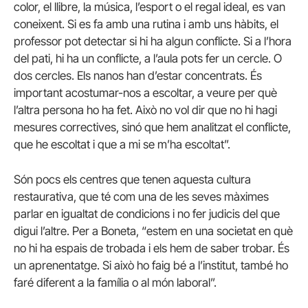
color, el llibre, la música, l’esport o el regal ideal, es van
coneixent. Si es fa amb una rutina i amb uns hàbits, el
professor pot detectar si hi ha algun conflicte. Si a l’hora
del pati, hi ha un conflicte, a l’aula pots fer un cercle. O
dos cercles. Els nanos han d’estar concentrats. És
important acostumar-nos a escoltar, a veure per què
l’altra persona ho ha fet. Això no vol dir que no hi hagi
mesures correctives, sinó que hem analitzat el conflicte,
que he escoltat i que a mi se m’ha escoltat”.
Són pocs els centres que tenen aquesta cultura
restaurativa, que té com una de les seves màximes
parlar en igualtat de condicions i no fer judicis del que
digui l’altre. Per a Boneta, “estem en una societat en què
no hi ha espais de trobada i els hem de saber trobar. És
un aprenentatge. Si això ho faig bé a l’institut, també ho
faré diferent a la família o al món laboral”.