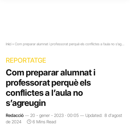
Inici
»
Com preparar alumnat i professorat perquè els conflictes a l’aula no s’agreugin
REPORTATGE
Com preparar alumnat i
professorat perquè els
conflictes a l’aula no
s’agreugin
Redacció
20 - gener - 2023 · 00:05
Updated:
8 d'agost
de 2024
6 Mins Read