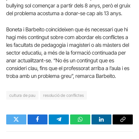
bullying sol començar a partir dels 8 anys, però el gruix
del problema acostuma a donar-se cap als 13 anys.
Boneta i Barbeito coincideixen que és necessari que hi
hagi més contingut sobre com abordar els conflictes a
les facultats de pedagogia i magisteri o als màsters del
sector educatiu, a més de la formació continuada per
anar actualitzant-se. “No és un contingut que es
consideri clau, fins que el professorat arriba a l’aula i es
troba amb un problema greu”, remarca Barbeito.
cultura de pau
resolució de conflictes
Twitter
Facebook
Telegram
WhatsApp
LinkedIn
Copy
Link