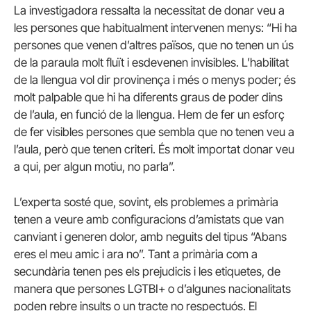
La investigadora ressalta la necessitat de donar veu a
les persones que habitualment intervenen menys: “Hi ha
persones que venen d’altres països, que no tenen un ús
de la paraula molt fluït i esdevenen invisibles. L’habilitat
de la llengua vol dir provinença i més o menys poder; és
molt palpable que hi ha diferents graus de poder dins
de l’aula, en funció de la llengua. Hem de fer un esforç
de fer visibles persones que sembla que no tenen veu a
l’aula, però que tenen criteri. És molt importat donar veu
a qui, per algun motiu, no parla”.
L’experta sosté que, sovint, els problemes a primària
tenen a veure amb configuracions d’amistats que van
canviant i generen dolor, amb neguits del tipus “Abans
eres el meu amic i ara no”. Tant a primària com a
secundària tenen pes els prejudicis i les etiquetes, de
manera que persones LGTBI+ o d’algunes nacionalitats
poden rebre insults o un tracte no respectuós. El