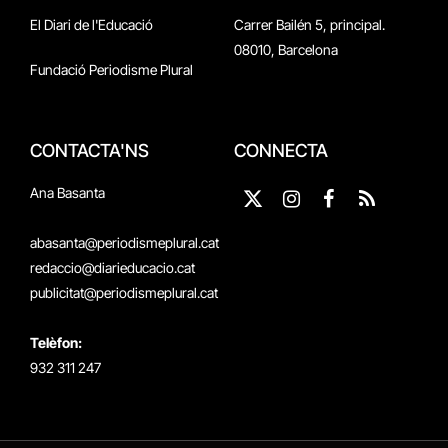
El Diari de l'Educació
Carrer Bailén 5, principal.
08010, Barcelona
Fundació Periodisme Plural
CONTACTA'NS
CONNECTA
Ana Basanta
X
Instagram
Facebook
RSS
(Twitter)
abasanta@periodismeplural.cat
redaccio@diarieducacio.cat
publicitat@periodismeplural.cat
Telèfon:
932 311 247