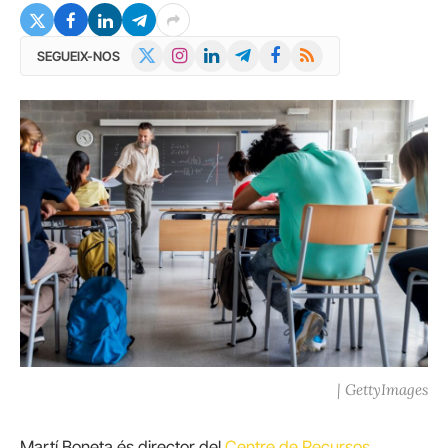
X
Instagram
LinkedIn
Telegram
Facebook
RSS
SEGUEIX-NOS
(Twitter)
| GettyImages
Martí Boneta és director del
Centre de Recursos