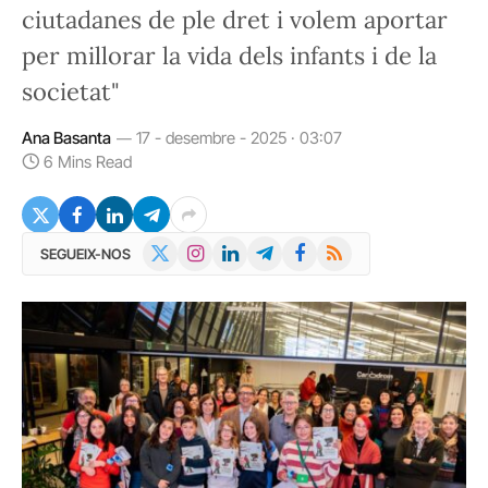
ciutadanes de ple dret i volem aportar
per millorar la vida dels infants i de la
societat"
Ana Basanta
17 - desembre - 2025 · 03:07
6 Mins Read
X
Instagram
LinkedIn
Telegram
Facebook
RSS
SEGUEIX-NOS
(Twitter)