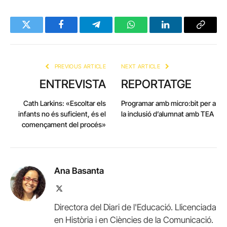
Twitter
Facebook
Telegram
WhatsApp
LinkedIn
Copy
Link
PREVIOUS ARTICLE
NEXT ARTICLE
ENTREVISTA
REPORTATGE
Cath Larkins: «Escoltar els
Programar amb micro:bit per a
infants no és suficient, és el
la inclusió d’alumnat amb TEA
començament del procés»
Ana Basanta
X
(Twitter)
Directora del Diari de l'Educació. Llicenciada
en Història i en Ciències de la Comunicació.