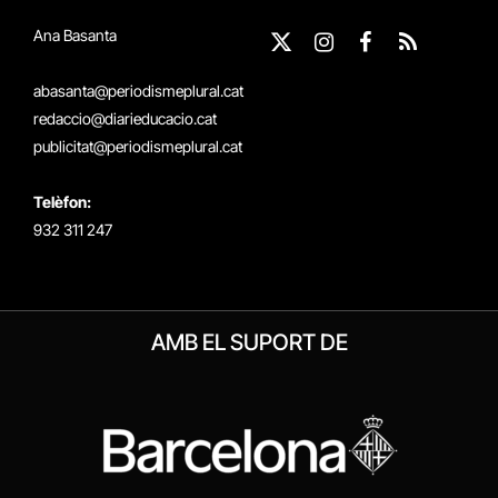
Ana Basanta
X
Instagram
Facebook
RSS
(Twitter)
abasanta@periodismeplural.cat
redaccio@diarieducacio.cat
publicitat@periodismeplural.cat
Telèfon:
932 311 247
AMB EL SUPORT DE