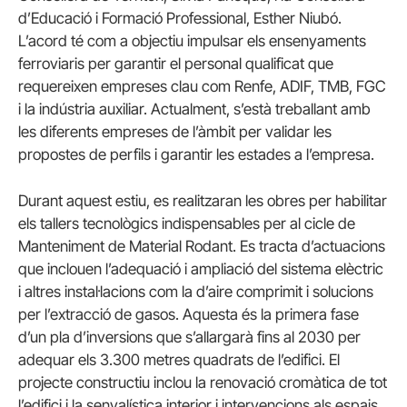
d’Educació i Formació Professional, Esther Niubó.
L’acord té com a objectiu impulsar els ensenyaments
ferroviaris per garantir el personal qualificat que
requereixen empreses clau com Renfe, ADIF, TMB, FGC
i la indústria auxiliar. Actualment, s’està treballant amb
les diferents empreses de l’àmbit per validar les
propostes de perfils i garantir les estades a l’empresa.
Durant aquest estiu, es realitzaran les obres per habilitar
els tallers tecnològics indispensables per al cicle de
Manteniment de Material Rodant. Es tracta d’actuacions
que inclouen l’adequació i ampliació del sistema elèctric
i altres instal·lacions com la d’aire comprimit i solucions
per l’extracció de gasos. Aquesta és la primera fase
d’un pla d’inversions que s’allargarà fins al 2030 per
adequar els 3.300 metres quadrats de l’edifici. El
projecte constructiu inclou la renovació cromàtica de tot
l’edifici i la senyalística interior i intervencions als espais