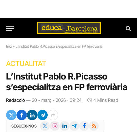
Inici
»
L’Institut Pablo R.Picasso s’especialitza en FP ferroviària
ACTUALITAT
L’Institut Pablo R.Picasso
s’especialitza en FP ferroviària
Redacció
20 - març - 2026 · 09:24
4 Mins Read
X
Instagram
LinkedIn
Telegram
Facebook
RSS
SEGUEIX-NOS
(Twitter)