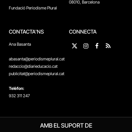
08010, Barcelona
Fundació Periodisme Plural
CONTACTA'NS
CONNECTA
Ana Basanta
X
Instagram
Facebook
RSS
(Twitter)
abasanta@periodismeplural.cat
redaccio@diarieducacio.cat
publicitat@periodismeplural.cat
Telèfon:
932 311 247
AMB EL SUPORT DE