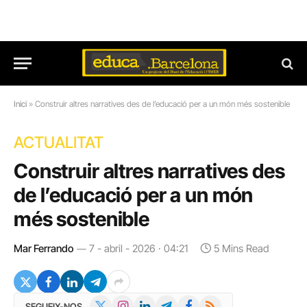
Inici
»
Construir altres narratives des de l’educació per a un món més sostenible
ACTUALITAT
Construir altres narratives des
de l’educació per a un món
més sostenible
Mar Ferrando
7 - abril - 2026 · 04:21
5 Mins Read
X
Instagram
LinkedIn
Telegram
Facebook
RSS
SEGUEIX-NOS