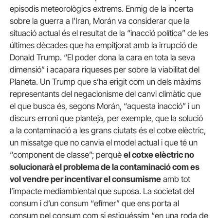
episodis meteorològics extrems. Enmig de la incerta
sobre la guerra a l’Iran, Morán va considerar que la
situació actual és el resultat de la “inacció política” de les
últimes dècades que ha empitjorat amb la irrupció de
Donald Trump. “El poder dona la cara en tota la seva
dimensió” i acapara riqueses per sobre la viabilitat del
Planeta. Un Trump que s’ha erigit com un dels màxims
representants del negacionisme del canvi climàtic que
el que busca és, segons Morán, “aquesta inacció” i un
discurs erroni que planteja, per exemple, que la solució
a la contaminació a les grans ciutats és el cotxe elèctric,
un missatge que no canvia el model actual i que té un
“component de classe”; perquè
el cotxe elèctric no
solucionarà el problema de la contaminació com es
vol vendre per incentivar el consumisme
amb tot
l’impacte mediambiental que suposa. La societat del
consum i d’un consum “efímer” que ens porta al
consum pel consum com si estiguéssim “en una roda de