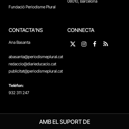
08010, Barcelona
Fundació Periodisme Plural
CONTACTA'NS
CONNECTA
Ana Basanta
X
Instagram
Facebook
RSS
(Twitter)
abasanta@periodismeplural.cat
redaccio@diarieducacio.cat
publicitat@periodismeplural.cat
Telèfon:
932 311 247
AMB EL SUPORT DE