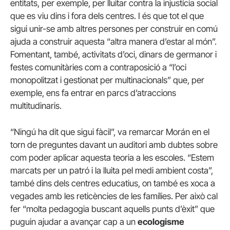
entitats, per exemple, per lluitar contra la injustícia social
que es viu dins i fora dels centres. I és que tot el que
sigui unir-se amb altres persones per construir en comú
ajuda a construir aquesta “altra manera d’estar al món”.
Fomentant, també, activitats d’oci, dinars de germanor i
festes comunitàries com a contraposició a “l’oci
monopolitzat i gestionat per multinacionals” que, per
exemple, ens fa entrar en parcs d’atraccions
multitudinaris.
“Ningú ha dit que sigui fàcil”, va remarcar Morán en el
torn de preguntes davant un auditori amb dubtes sobre
com poder aplicar aquesta teoria a les escoles. “Estem
marcats per un patró i la lluita pel medi ambient costa”,
també dins dels centres educatius, on també es xoca a
vegades amb les reticències de les famílies. Per això cal
fer “molta pedagogia buscant aquells punts d’èxit” que
puguin ajudar a avançar cap a un
ecologisme