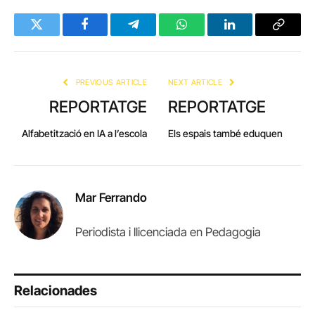
Twitter
Facebook
Telegram
WhatsApp
LinkedIn
Copy
Link
PREVIOUS ARTICLE
NEXT ARTICLE
REPORTATGE
REPORTATGE
Alfabetització en IA a l’escola
Els espais també eduquen
Mar Ferrando
Periodista i llicenciada en Pedagogia
Relacionades