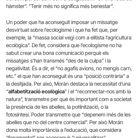
hàmster”. “Tenir més no significa més benestar”.
Un poder que ha aconseguit imposar un missatge
desvirtuat sobre l’ecologisme i que ha fet que, per
exemple, la “massa social vegi com a elitista l’agricultura
ecològica”. De fet, considera que l’ecologisme no ha
sabut crear una bona comunicació perquè els
missatges s’han transmès “des de la culpa” i la
negativitat. És a dir, el “no agafis avions, no mengis carn,
etc.” el que han aconseguit és una “posició contrària” a
la desitjada. Per això, Morán destaca la necessitat d’una
“
alfabetització ecològica
” i el “reconnectar-nos amb la
natura”, transmetre per què és important com a societat
la presència de les abelles, la pol·linització, o la
fotosíntesi. Poder transmetre que “depenem més de les
abelles que no del centre comercial”. Per això Morán
dona molta importància a l’educació, que considera
“fonamental” per aconseguir “universalitzar”