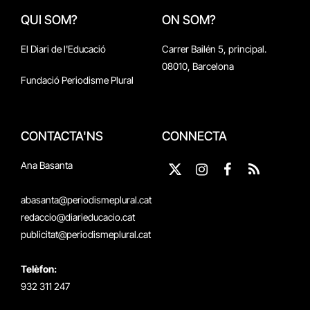
QUI SOM?
ON SOM?
El Diari de l'Educació
Carrer Bailén 5, principal.
08010, Barcelona
Fundació Periodisme Plural
CONTACTA'NS
CONNECTA
Ana Basanta
X
Instagram
Facebook
RSS
(Twitter)
abasanta@periodismeplural.cat
redaccio@diarieducacio.cat
publicitat@periodismeplural.cat
Telèfon:
932 311 247