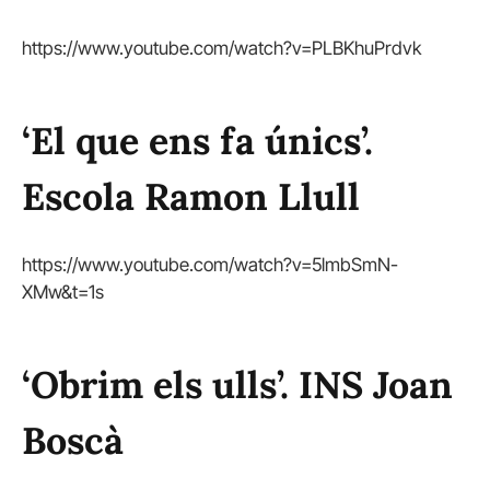
https://www.youtube.com/watch?v=PLBKhuPrdvk
‘El que ens fa únics’.
Escola Ramon Llull
https://www.youtube.com/watch?v=5lmbSmN-
XMw&t=1s
‘Obrim els ulls’. INS Joan
Boscà