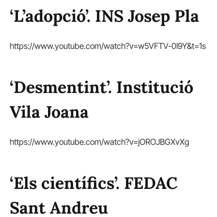
‘L’adopció’. INS Josep Pla
https://www.youtube.com/watch?v=w5VFTV-0l9Y&t=1s
‘Desmentint’. Institució
Vila Joana
https://www.youtube.com/watch?v=jOROJBGXvXg
‘Els científics’. FEDAC
Sant Andreu