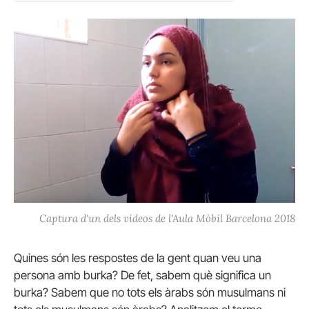
Captura d'un dels vídeos de l'Aula Mòbil Barcelona 2018
Quines són les respostes de la gent quan veu una
persona amb burka? De fet, sabem què significa un
burka? Sabem que no tots els àrabs són musulmans ni