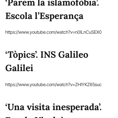
‘Parem la islamofòbia’.
Escola l’Esperança
https://www.youtube.com/watch?v=n0ILnCuSEX0
‘Tòpics’. INS Galileo
Galilei
https://www.youtube.com/watch?v=ZHlYKZ65suc
‘Una visita inesperada’.