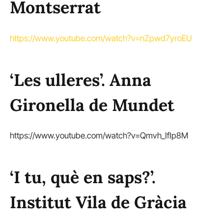
Montserrat
https://www.youtube.com/watch?v=nZpwd7yroEU
‘Les ulleres’. Anna
Gironella de Mundet
https://www.youtube.com/watch?v=Qmvh_IfIp8M
‘I tu, què en saps?’.
Institut Vila de Gràcia