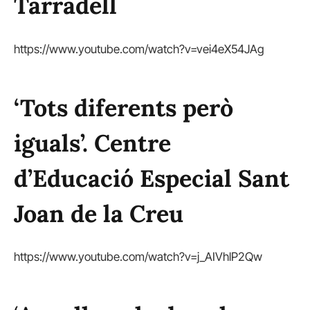
Tarradell
https://www.youtube.com/watch?v=vei4eX54JAg
‘Tots diferents però
iguals’. Centre
d’Educació Especial Sant
Joan de la Creu
https://www.youtube.com/watch?v=j_AIVhlP2Qw