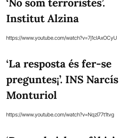
‘No som terroristes’.
Institut Alzina
https://www.youtube.com/watch?v=7j1cIAxOCyU
‘La resposta és fer-se
preguntes¡’. INS Narcís
Monturiol
https://www.youtube.com/watch?v=Nqzl77t1tvg