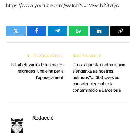
https://www.youtube.com/watch?v=rM-vob28vQw
Twitter
Facebook
Telegram
WhatsApp
LinkedIn
Copy
Link
PREVIOUS ARTICLE
NEXT ARTICLE
L’alfabetització de les mares
«Tota aquesta contaminació
migrades: una eina per a
s’enganxa als nostres
l’apoderament
pulmons?»: 300 joves es
consciencien sobre la
contaminació a Barcelona
Redacció