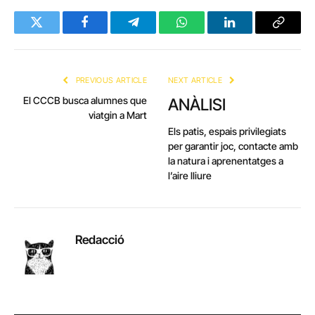
Twitter
Facebook
Telegram
WhatsApp
LinkedIn
Copy
Link
PREVIOUS ARTICLE
NEXT ARTICLE
El CCCB busca alumnes que
ANÀLISI
viatgin a Mart
Els patis, espais privilegiats
per garantir joc, contacte amb
la natura i aprenentatges a
l’aire lliure
Redacció