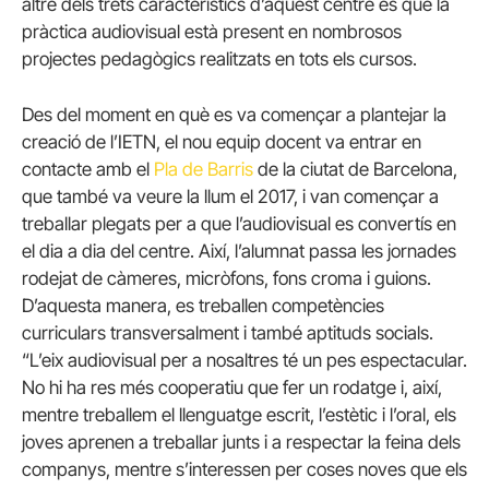
altre dels trets característics d’aquest centre és que la
pràctica audiovisual està present en nombrosos
projectes pedagògics realitzats en tots els cursos.
Des del moment en què es va començar a plantejar la
creació de l’IETN, el nou equip docent va entrar en
contacte amb el
Pla de Barris
de la ciutat de Barcelona,
que també va veure la llum el 2017, i van començar a
treballar plegats per a que l’audiovisual es convertís en
el dia a dia del centre. Així, l’alumnat passa les jornades
rodejat de càmeres, micròfons, fons croma i guions.
D’aquesta manera, es treballen competències
curriculars transversalment i també aptituds socials.
“L’eix audiovisual per a nosaltres té un pes espectacular.
No hi ha res més cooperatiu que fer un rodatge i, així,
mentre treballem el llenguatge escrit, l’estètic i l’oral, els
joves aprenen a treballar junts i a respectar la feina dels
companys, mentre s’interessen per coses noves que els