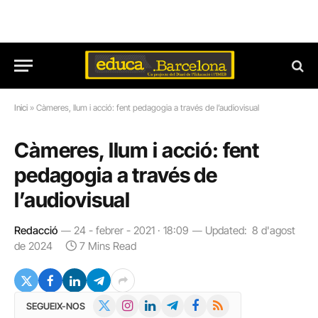
Inici
»
Càmeres, llum i acció: fent pedagogia a través de l’audiovisual
Càmeres, llum i acció: fent
pedagogia a través de
l’audiovisual
Redacció
24 - febrer - 2021 · 18:09
Updated:
8 d'agost
de 2024
7 Mins Read
X
Instagram
LinkedIn
Telegram
Facebook
RSS
SEGUEIX-NOS
(Twitter)