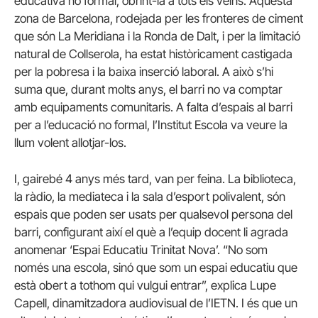
educativa no formal, obrint-la a tots els veïns. Aquesta
zona de Barcelona, rodejada per les fronteres de ciment
que són La Meridiana i la Ronda de Dalt, i per la limitació
natural de Collserola, ha estat històricament castigada
per la pobresa i la baixa inserció laboral. A això s’hi
suma que, durant molts anys, el barri no va comptar
amb equipaments comunitaris. A falta d’espais al barri
per a l’educació no formal, l’Institut Escola va veure la
llum volent allotjar-los.
I, gairebé 4 anys més tard, van per feina. La biblioteca,
la ràdio, la mediateca i la sala d’esport polivalent, són
espais que poden ser usats per qualsevol persona del
barri, configurant així el què a l’equip docent li agrada
anomenar ‘Espai Educatiu Trinitat Nova’. “No som
només una escola, sinó que som un espai educatiu que
està obert a tothom qui vulgui entrar”, explica Lupe
Capell, dinamitzadora audiovisual de l’IETN. I és que un