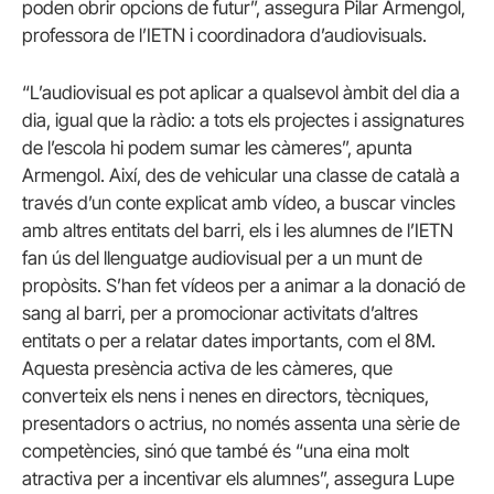
poden obrir opcions de futur”, assegura Pilar Armengol,
professora de l’IETN i coordinadora d’audiovisuals.
“L’audiovisual es pot aplicar a qualsevol àmbit del dia a
dia, igual que la ràdio: a tots els projectes i assignatures
de l’escola hi podem sumar les càmeres”, apunta
Armengol. Així, des de vehicular una classe de català a
través d’un conte explicat amb vídeo, a buscar vincles
amb altres entitats del barri, els i les alumnes de l’IETN
fan ús del llenguatge audiovisual per a un munt de
propòsits. S’han fet vídeos per a animar a la donació de
sang al barri, per a promocionar activitats d’altres
entitats o per a relatar dates importants, com el 8M.
Aquesta presència activa de les càmeres, que
converteix els nens i nenes en directors, tècniques,
presentadors o actrius, no només assenta una sèrie de
competències, sinó que també és “una eina molt
atractiva per a incentivar els alumnes”, assegura Lupe