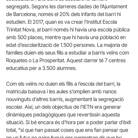
segregats. Segons les darreres dades de l’Ajuntament
de Barcelona, només el 20% dels infants del barri hi
estudien. El 2017, quan es va crear l’Institut Escola
Trinitat Nova, al barri només hi havia una escola pública
amb 500 places, mentre que hi havia una població en
edat d’escolarització de 1.500 persones. La majoria de
famílies duien els seus fills a estudiar a barris veïns com
Roquetes o La Prosperitat. Aquest darrer té 7 centres
educatius per a 3.500 alumnes.
Com els veïns no duien els fills a l’escola del barri, la
matrícula baixava i les aules s’omplien amb nanos
nouvinguts d’altres barris, augmentant la segregació
escolar. Així, un dels objectius de l’IETN era generar
dinàmiques pedagògiques que revertissin aquesta
situació. Si bé encara és d’hora per a poder parlar d’èxit
total, “sí que han passat coses que ens fan pensar que
en un futur no gaire llunyà ens permetran dir que ho