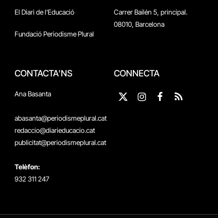
El Diari de l'Educació
Carrer Bailén 5, principal.
08010, Barcelona
Fundació Periodisme Plural
CONTACTA'NS
CONNECTA
Ana Basanta
X
Instagram
Facebook
RSS
(Twitter)
abasanta@periodismeplural.cat
redaccio@diarieducacio.cat
publicitat@periodismeplural.cat
Telèfon:
932 311 247