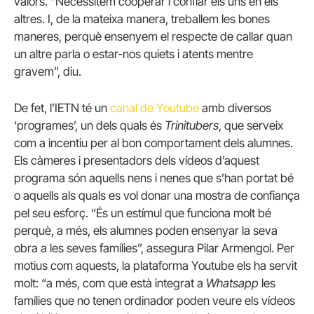
valors. “Necessitem cooperar i confiar els uns en els
altres. I, de la mateixa manera, treballem les bones
maneres, perquè ensenyem el respecte de callar quan
un altre parla o estar-nos quiets i atents mentre
gravem”, diu.
De fet, l’IETN té un
canal de Youtube
amb diversos
‘programes’, un dels quals és
Trinitubers
, que serveix
com a incentiu per al bon comportament dels alumnes.
Els càmeres i presentadors dels vídeos d’aquest
programa són aquells nens i nenes que s’han portat bé
o aquells als quals es vol donar una mostra de confiança
pel seu esforç. “És un estímul que funciona molt bé
perquè, a més, els alumnes poden ensenyar la seva
obra a les seves famílies”, assegura Pilar Armengol. Per
motius com aquests, la plataforma Youtube els ha servit
molt: “a més, com que està integrat a
Whatsapp
les
famílies que no tenen ordinador poden veure els vídeos