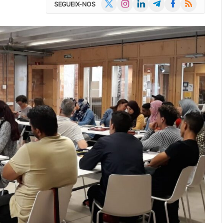
X
Instagram
LinkedIn
Telegram
Facebook
RSS
SEGUEIX-NOS
(Twitter)