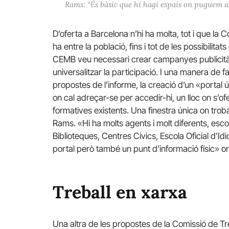
Rams: “És bàsic que hi hagi espais on puguem a
D’oferta a Barcelona n’hi ha molta, tot i que la
ha entre la població, fins i tot de les possibilita
CEMB veu necessari crear campanyes publicitàrie
universalitzar la participació. I una manera de fa
propostes de l’informe, la creació d’un «portal ún
on cal adreçar-se per accedir-hi, un lloc on s’o
formatives existents. Una finestra única on trob
Rams. «Hi ha molts agents i molt diferents, escol
Biblioteques, Centres Cívics, Escola Oficial d’Id
portal però també un punt d’informació físic» on 
Treball en xarxa
Una altra de les propostes de la Comissió de T