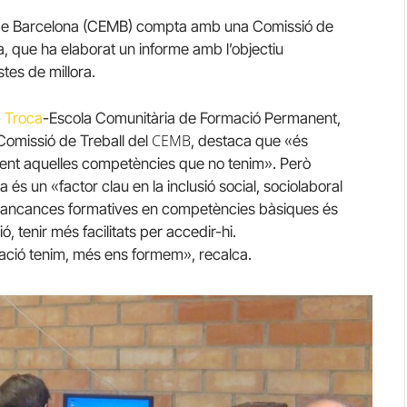
al de Barcelona (CEMB) compta amb una Comissió de
da, que ha elaborat un informe amb l’objectiu
stes de millora.
 Troca
-Escola Comunitària de Formació Permanent,
CEMB
 Comissió de Treball del
, destaca que «és
ent aquelles competències que no tenim». Però
 és un «factor clau en la inclusió social, sociolaboral
 mancances formatives en competències bàsiques és
, tenir més facilitats per accedir-hi.
ació tenim, més ens formem», recalca.