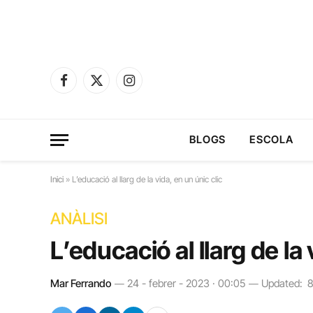
Facebook
X
Instagram
(Twitter)
BLOGS
ESCOLA
Inici
»
L’educació al llarg de la vida, en un únic clic
ANÀLISI
L’educació al llarg de la 
Mar Ferrando
24 - febrer - 2023 · 00:05
Updated:
8