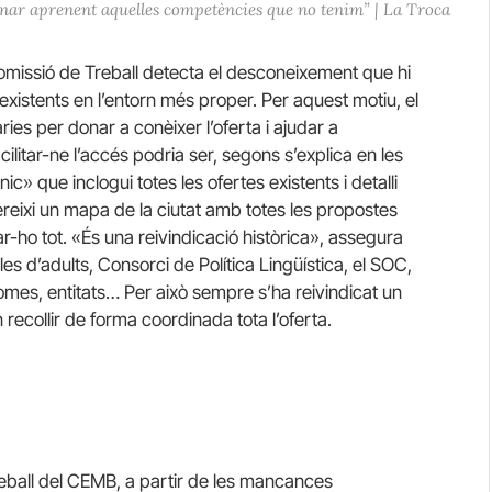
nar aprenent aquelles competències que no tenim” | La Troca
 Comissió de Treball detecta el desconeixement que hi
ts existents en l’entorn més proper. Per aquest motiu, el
s per donar a conèixer l’oferta i ajudar a
cilitar-ne l’accés podria ser, segons s’explica en les
ic» que inclogui totes les ofertes existents i detalli
fereixi un mapa de la ciutat amb totes les propostes
ar-ho tot. «És una reivindicació històrica», assegura
es d’adults, Consorci de Política Lingüística, el SOC,
iomes, entitats… Per això sempre s’ha reivindicat un
recollir de forma coordinada tota l’oferta.
reball del CEMB, a partir de les mancances