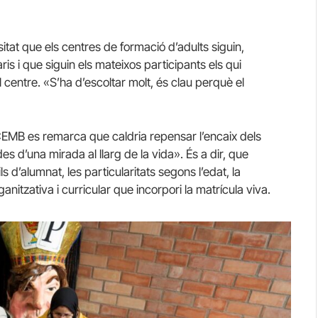
tat que els centres de formació d’adults siguin,
aris i que siguin els mateixos participants els qui
l centre. «S’ha d’escoltar molt, és clau perquè el
 CEMB es remarca que caldria repensar l’encaix dels
s d’una mirada al llarg de la vida». És a dir, que
s d’alumnat, les particularitats segons l’edat, la
organitzativa i curricular que incorpori la matrícula viva.