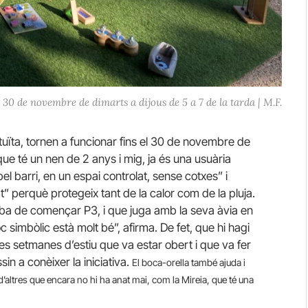
 30 de novembre de dimarts a dijous de 5 a 7 de la tarda | M.F.
tuïta, tornen a funcionar fins el 30 de novembre de
que té un nen de 2 anys i mig, ja és una usuària
el barri, en un espai controlat, sense cotxes” i
” perquè protegeix tant de la calor com de la pluja.
caba de començar P3, i que juga amb la seva àvia en
c simbòlic està molt bé”, afirma. De fet, que hi hagi
es setmanes d’estiu que va estar obert i que va fer
sin a conèixer la iniciativa.
El boca-orella també ajuda i
altres que encara no hi ha anat mai, com la Mireia, que té una