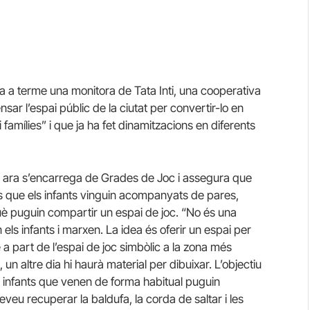
a a terme una monitora de Tata Inti, una cooperativa
nsar l’espai públic de la ciutat per convertir-lo en
famílies” i que ja ha fet dinamitzacions en diferents
e ara s’encarrega de Grades de Joc i assegura que
a és que els infants vinguin acompanyats de pares,
è puguin compartir un espai de joc. “No és una
 els infants i marxen. La idea és oferir un espai per
 a part de l’espai de joc simbòlic a la zona més
 un altre dia hi haurà material per dibuixar. L’objectiu
ha infants que venen de forma habitual puguin
eveu recuperar la baldufa, la corda de saltar i les