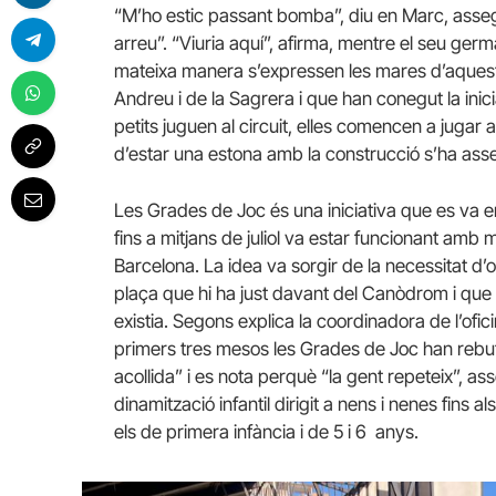
“M’ho estic passant bomba”, diu en Marc, asseg
arreu”. “Viuria aquí”, afirma, mentre el seu ge
mateixa manera s’expressen les mares d’aquests 
Andreu i de la Sagrera i que han conegut la inic
petits juguen al circuit, elles comencen a jugar a
d’estar una estona amb la construcció s’ha asseg
Les Grades de Joc és una iniciativa que es va
fins a mitjans de juliol va estar funcionant amb m
Barcelona. La idea va sorgir de la necessitat d’
plaça que hi ha just davant del Canòdrom i que ha
existia. Segons explica la coordinadora de l’of
primers tres mesos les Grades de Joc han rebut
acollida” i es nota perquè “la gent repeteix”, a
dinamització infantil dirigit a nens i nenes fins al
els de primera infància i de 5 i 6 anys.