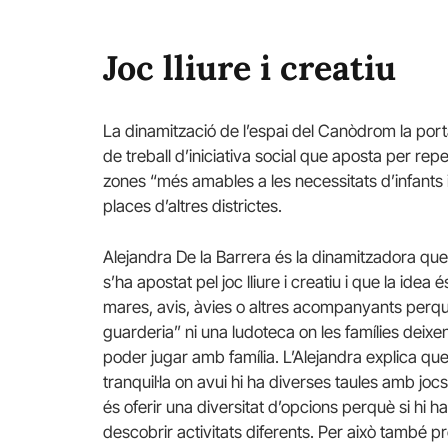
Joc lliure i creatiu
La dinamització de l’espai del Canòdrom la port
de treball d’iniciativa social que aposta per repe
zones “més amables a les necessitats d’infants i 
places d’altres districtes.
Alejandra De la Barrera és la dinamitzadora qu
s’ha apostat pel joc lliure i creatiu i que la ide
mares, avis, àvies o altres acompanyants perqu
guarderia” ni una ludoteca on les famílies deixen
poder jugar amb família. L’Alejandra explica que
tranquil·la on avui hi ha diverses taules amb jocs,
és oferir una diversitat d’opcions perquè si hi 
descobrir activitats diferents. Per això també pr