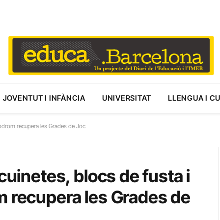
JOVENTUT I INFÀNCIA
UNIVERSITAT
LLENGUA I C
anòdrom recupera les Grades de Joc
cuinetes, blocs de fusta i
m recupera les Grades de