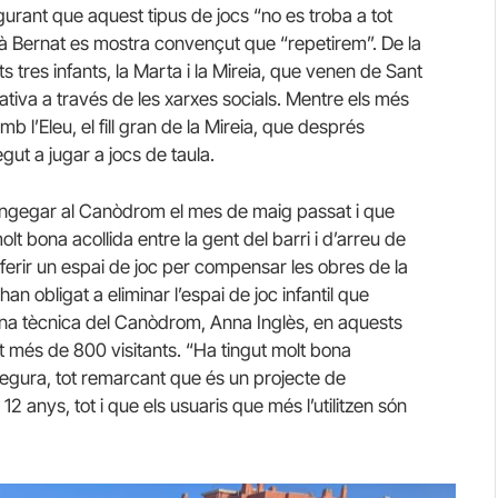
urant que aquest tipus de jocs “no es troba a tot
rmà Bernat es mostra convençut que “repetirem”. De la
tres infants, la Marta i la Mireia, que venen de Sant
iativa a través de les xarxes socials. Mentre els més
mb l’Eleu, el fill gran de la Mireia, que després
ut a jugar a jocs de taula.
 engegar al Canòdrom el mes de maig passat i que
olt bona acollida entre la gent del barri i d’arreu de
oferir un espai de joc per compensar les obres de la
n obligat a eliminar l’espai de joc infantil que
icina tècnica del Canòdrom, Anna Inglès, en aquests
 més de 800 visitants. “Ha tingut molt bona
ssegura, tot remarcant que és un projecte de
s 12 anys, tot i que els usuaris que més l’utilitzen són