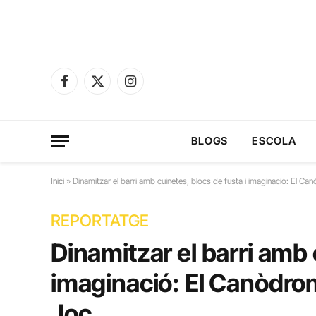
Facebook
X
Instagram
(Twitter)
BLOGS
ESCOLA
Inici
»
Dinamitzar el barri amb cuinetes, blocs de fusta i imaginació: El C
REPORTATGE
Dinamitzar el barri amb 
imaginació: El Canòdro
Joc