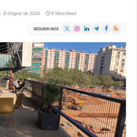
:
8 d'agost de 2024
6 Mins Read
X
Instagram
LinkedIn
Telegram
Facebook
RSS
SEGUEIX-NOS
(Twitter)