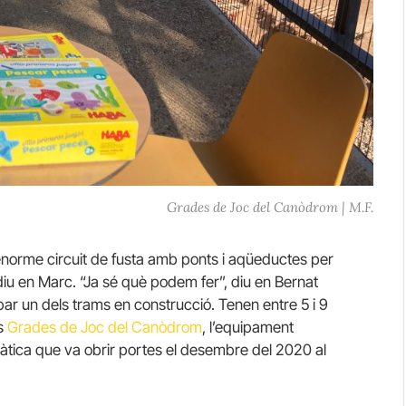
Grades de Joc del Canòdrom | M.F.
 enorme circuit de fusta amb ponts i aqüeductes per
 diu en Marc. “Ja sé què podem fer”, diu en Bernat
r un dels trams en construcció. Tenen entre 5 i 9
es
Grades de Joc del Canòdrom
, l’equipament
cràtica que va obrir portes el desembre del 2020 al