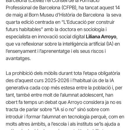
Barcelona (CEMB) i el Consell de la Formació
Professional de Barcelona (CFPB), ha tancat aquest 14
de maig al Born Museu d’Història de Barcelona la seva
quarta edició centrada en “L’Educació per construir
futurs habitables” amb la doctora en sociologia i
especialista en innovació social digital
Liliana Arroyo
,
que va reflexionar sobre la intel·ligència artificial (IA) en
l’ensenyament i l’aprenentatge i els seus riscos i
avantatges.
La prohibició dels mòbils durant tota l’etapa obligatòria
des d’aquest curs 2025-2026 i l’habitual ús de la IA
generativa cada cop més estesa entre la població i, per
tant, també entre molt de l’alumnat adolescent, han
obert fa temps un debat que Arroyo considera ja no es
tracta de parlar sobre “IA sí o no” sinó sobre com
introduir i formar l’alumnat en tecnologia perquè, com en
molts altres àmbits, a l’escola i als instituts se’ls ajuda a