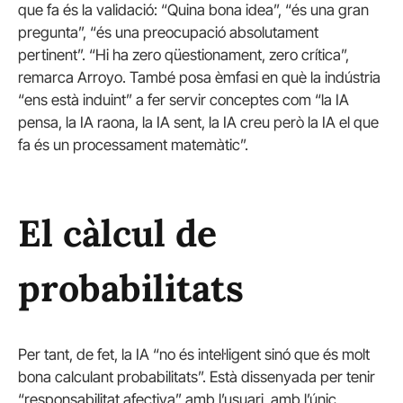
que fa és la validació: “Quina bona idea”, “és una gran
pregunta”, “és una preocupació absolutament
pertinent”. “Hi ha zero qüestionament, zero crítica”,
remarca Arroyo. També posa èmfasi en què la indústria
“ens està induint” a fer servir conceptes com “la IA
pensa, la IA raona, la IA sent, la IA creu però la IA el que
fa és un processament matemàtic”.
El càlcul de
probabilitats
Per tant, de fet, la IA “no és intel·ligent sinó que és molt
bona calculant probabilitats”. Està dissenyada per tenir
“responsabilitat afectiva” amb l’usuari, amb l’únic