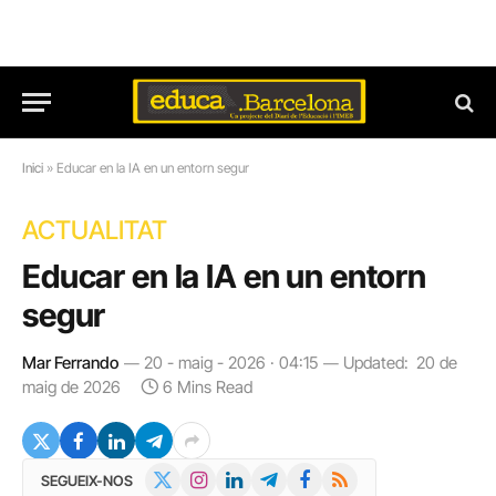
Inici
»
Educar en la IA en un entorn segur
ACTUALITAT
Educar en la IA en un entorn
segur
Mar Ferrando
20 - maig - 2026 · 04:15
Updated:
20 de
maig de 2026
6 Mins Read
X
Instagram
LinkedIn
Telegram
Facebook
RSS
SEGUEIX-NOS