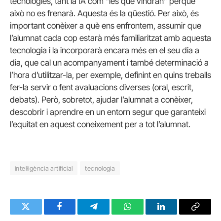
tecnologies, tant la IA com “les que vindran” perquè
això no es frenarà. Aquesta és la qüestió. Per això, és
important conèixer a què ens enfrontem, assumir que
l’alumnat cada cop estarà més familiaritzat amb aquesta
tecnologia i la incorporarà encara més en el seu dia a
dia, que cal un acompanyament i també determinació a
l’hora d’utilitzar-la, per exemple, definint en quins treballs
fer-la servir o fent avaluacions diverses (oral, escrit,
debats). Però, sobretot, ajudar l’alumnat a conèixer,
descobrir i aprendre en un entorn segur que garanteixi
l’equitat en aquest coneixement per a tot l’alumnat.
intel·ligència artificial
tecnologia
Twitter
Facebook
Telegram
WhatsApp
LinkedIn
Copy