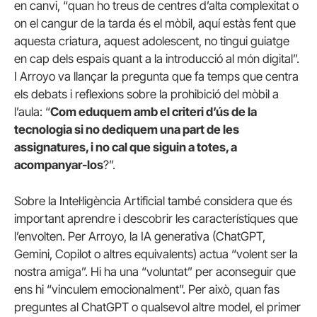
en canvi, “quan ho treus de centres d’alta complexitat o
on el cangur de la tarda és el mòbil, aquí estàs fent que
aquesta criatura, aquest adolescent, no tingui guiatge
en cap dels espais quant a la introducció al món digital”.
I Arroyo va llançar la pregunta que fa temps que centra
els debats i reflexions sobre la prohibició del mòbil a
l’aula: “
Com eduquem amb el criteri d’ús de la
tecnologia si no dediquem una part de les
assignatures, i no cal que siguin a totes, a
acompanyar-los
?”.
Sobre la Intel·ligència Artificial també considera que és
important aprendre i descobrir les característiques que
l’envolten. Per Arroyo, la IA generativa (ChatGPT,
Gemini, Copilot o altres equivalents) actua “volent ser la
nostra amiga”. Hi ha una “voluntat” per aconseguir que
ens hi “vinculem emocionalment”. Per això, quan fas
preguntes al ChatGPT o qualsevol altre model, el primer