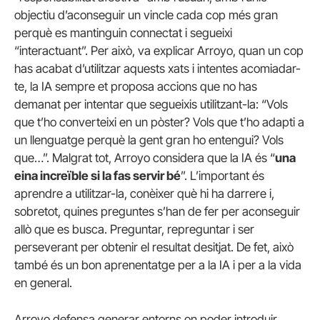
objectiu d’aconseguir un vincle cada cop més gran
perquè es mantinguin connectat i segueixi
“interactuant”. Per això, va explicar Arroyo, quan un cop
has acabat d’utilitzar aquests xats i intentes acomiadar-
te, la IA sempre et proposa accions que no has
demanat per intentar que segueixis utilitzant-la: “Vols
que t’ho converteixi en un pòster? Vols que t’ho adapti a
un llenguatge perquè la gent gran ho entengui? Vols
que…”. Malgrat tot, Arroyo considera que la IA és “
una
eina increïble si la fas servir bé
”. L’important és
aprendre a utilitzar-la, conèixer què hi ha darrere i,
sobretot, quines preguntes s’han de fer per aconseguir
allò que es busca. Preguntar, repreguntar i ser
perseverant per obtenir el resultat desitjat. De fet, això
també és un bon aprenentatge per a la IA i per a la vida
en general.
Arroyo defensa generar entorns on poder introduir