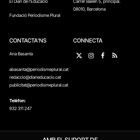
El Diari de l'Educació
Carrer Bailén 5, principal.
08010, Barcelona
Fundació Periodisme Plural
CONTACTA'NS
CONNECTA
Ana Basanta
X
Instagram
Facebook
RSS
(Twitter)
abasanta@periodismeplural.cat
redaccio@diarieducacio.cat
publicitat@periodismeplural.cat
Telèfon:
932 311 247