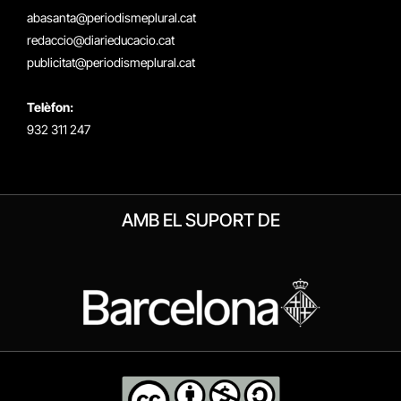
(Twitter)
abasanta@periodismeplural.cat
redaccio@diarieducacio.cat
publicitat@periodismeplural.cat
Telèfon:
932 311 247
AMB EL SUPORT DE