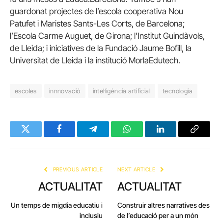
guardonat projectes de l’escola cooperativa Nou
Patufet i Maristes Sants-Les Corts, de Barcelona;
l’Escola Carme Auguet, de Girona; l’Institut Guindàvols,
de Lleida; i iniciatives de la Fundació Jaume Bofill, la
Universitat de Lleida i la institució MorlaEdutech.
escoles
innnovació
intel·ligència artificial
tecnologia
Twitter
Facebook
Telegram
WhatsApp
LinkedIn
Copy
Link
PREVIOUS ARTICLE
NEXT ARTICLE
ACTUALITAT
ACTUALITAT
Un temps de migdia educatiu i
Construir altres narratives des
inclusiu
de l’educació per a un món