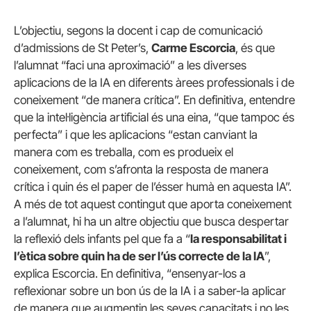
L’objectiu, segons la docent i cap de comunicació
d’admissions de St Peter’s,
Carme Escorcia
, és que
l’alumnat “faci una aproximació” a les diverses
aplicacions de la IA en diferents àrees professionals i de
coneixement “de manera crítica”. En definitiva, entendre
que la intel·ligència artificial és una eina, “que tampoc és
perfecta” i que les aplicacions “estan canviant la
manera com es treballa, com es produeix el
coneixement, com s’afronta la resposta de manera
crítica i quin és el paper de l’ésser humà en aquesta IA”.
A més de tot aquest contingut que aporta coneixement
a l’alumnat, hi ha un altre objectiu que busca despertar
la reflexió dels infants pel que fa a “
la responsabilitat i
l’ètica sobre quin ha de ser l’ús correcte de la IA
”,
explica Escorcia. En definitiva, “ensenyar-los a
reflexionar sobre un bon ús de la IA i a saber-la aplicar
de manera que augmentin les seves capacitats i no les