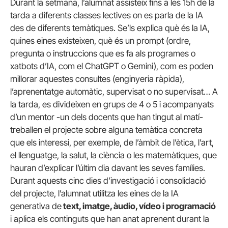
Durant la setmana, l’alumnat assisteix fins a les 15h de la
tarda a diferents classes lectives on es parla de la IA
des de diferents temàtiques. Se’ls explica què és la IA,
quines eines existeixen, què és un prompt (ordre,
pregunta o instruccions que es fa als programes o
xatbots d’IA, com el ChatGPT o Gemini), com es poden
millorar aquestes consultes (enginyeria ràpida),
l’aprenentatge automàtic, supervisat o no supervisat… A
la tarda, es divideixen en grups de 4 o 5 i acompanyats
d’un mentor -un dels docents que han tingut al matí-
treballen el projecte sobre alguna temàtica concreta
que els interessi, per exemple, de l’àmbit de l’ètica, l’art,
el llenguatge, la salut, la ciència o les matemàtiques, que
hauran d’explicar l’últim dia davant les seves famílies.
Durant aquests cinc dies d’investigació i consolidació
del projecte, l’alumnat utilitza les eines de la IA
generativa de
text, imatge, àudio, vídeo i programació
i aplica els continguts que han anat aprenent durant la