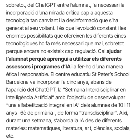
sobretot, del ChatGPT entre l’alumnat, fa necessari la
incorporació d’una mirada crítica cap a aquesta
tecnologia tan canviant i la desinformació que s’ha
generat al seu voltant. I és que l’evolució constant i les
enormes possibilitats que ofereixen les diferents eines
tecnològiques ho fa més necessari que mai, sobretot
perquè encara no existeix cap regulació. Cal
ajudar
l’alumnat perquè aprengui a utilitzar els diferents
assessors i programes d’IA
i a fer-ho d’una manera
ètica i responsable. El centre educatiu St Peter’s School
Barcelona va incorporar fa cinc anys, abans de
l’aparició del ChatGPT, la “Setmana Interdisciplinar en
Intel·ligència Artificial” amb l’objectiu de desenvolupar
“una alfabetització integral en IA” dels alumnes de 10 i 11
anys -6è de primària-, de forma “transdisciplinar”. Així,
durant una setmana, s’aborda la IA des de diferents
matèries: matemàtiques, literatura, art, ciències, socials,
etc.