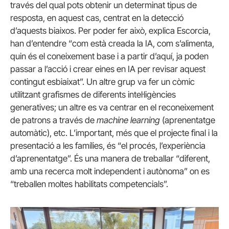
través del qual pots obtenir un determinat tipus de
resposta, en aquest cas, centrat en la detecció
d’aquests biaixos. Per poder fer això, explica Escorcia,
han d’entendre “com està creada la IA, com s’alimenta,
quin és el coneixement base i a partir d’aquí, ja poden
passar a l’acció i crear eines en IA per revisar aquest
contingut esbiaixat”. Un altre grup va fer un còmic
utilitzant grafismes de diferents intel·ligències
generatives; un altre es va centrar en el reconeixement
de patrons a través de
machine learning
(aprenentatge
automàtic), etc. L’important, més que el projecte final i la
presentació a les famílies, és “el procés, l’experiència
d’aprenentatge”. És una manera de treballar “diferent,
amb una recerca molt independent i autònoma” on es
“treballen moltes habilitats competencials”.