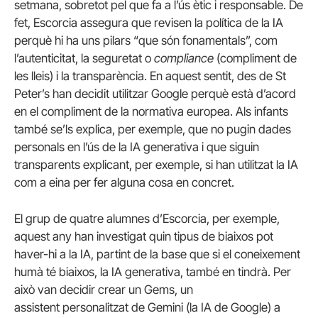
setmana, sobretot pel que fa a l’ús ètic i responsable. De
fet, Escorcia assegura que revisen la política de la IA
perquè hi ha uns pilars “que són fonamentals”, com
l’autenticitat, la seguretat o
compliance
(compliment de
les lleis) i la transparència. En aquest sentit, des de St
Peter’s han decidit utilitzar Google perquè està d’acord
en el compliment de la normativa europea. Als infants
també se’ls explica, per exemple, que no pugin dades
personals en l’ús de la IA generativa i que siguin
transparents explicant, per exemple, si han utilitzat la IA
com a eina per fer alguna cosa en concret.
El grup de quatre alumnes d’Escorcia, per exemple,
aquest any han investigat quin tipus de biaixos pot
haver-hi a la IA, partint de la base que si el coneixement
humà té biaixos, la IA generativa, també en tindrà. Per
això van decidir crear un Gems, un
assistent personalitzat de Gemini (la IA de Google) a