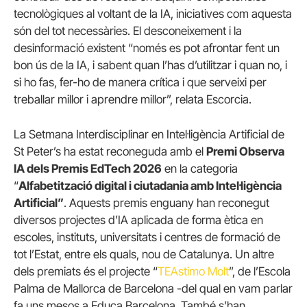
tecnològiques al voltant de la IA, iniciatives com aquesta
són del tot necessàries. El desconeixement i la
desinformació existent “només es pot afrontar fent un
bon ús de la IA, i sabent quan l’has d’utilitzar i quan no, i
si ho fas, fer-ho de manera crítica i que serveixi per
treballar millor i aprendre millor”, relata Escorcia.
La Setmana Interdisciplinar en Intel·ligència Artificial de
St Peter’s ha estat reconeguda amb el
Premi Observa
IA dels Premis EdTech 2026
en la categoria
“
Alfabetització digital i ciutadania amb Intel·ligència
Artificial”
. Aquests premis enguany han reconegut
diversos projectes d’IA aplicada de forma ètica en
escoles, instituts, universitats i centres de formació de
tot l’Estat, entre els quals, nou de Catalunya. Un altre
dels premiats és el projecte “
TEAstimo Molt
”, de l’Escola
Palma de Mallorca de Barcelona -del qual en vam parlar
fa uns mesos a Educa.Barcelona. També s’han