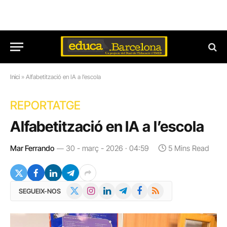
Inici
»
Alfabetització en IA a l’escola
REPORTATGE
Alfabetització en IA a l’escola
Mar Ferrando
30 - març - 2026 · 04:59
5 Mins Read
X
Instagram
LinkedIn
Telegram
Facebook
RSS
SEGUEIX-NOS
(Twitter)