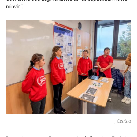
minvin”.
| Cedida