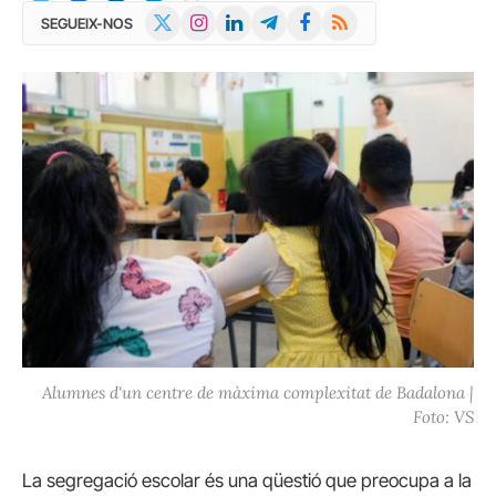
X
Instagram
LinkedIn
Telegram
Facebook
RSS
SEGUEIX-NOS
(Twitter)
Alumnes d'un centre de màxima complexitat de Badalona |
Foto: VS
La segregació escolar és una qüestió que preocupa a la