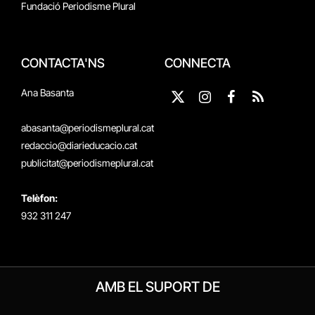
Fundació Periodisme Plural
CONTACTA'NS
CONNECTA
Ana Basanta
X
Instagram
Facebook
RSS
(Twitter)
abasanta@periodismeplural.cat
redaccio@diarieducacio.cat
publicitat@periodismeplural.cat
Telèfon:
932 311 247
AMB EL SUPORT DE