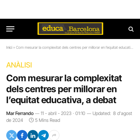
Inici
»
Com mesurar la complexitat dels centres per millorar en l’equitat educativa, a debat
ANÀLISI
Com mesurar la complexitat
dels centres per millorar en
l’equitat educativa, a debat
Mar Ferrando
11 - abril - 2023 · 01:10
Updated:
8 d'agost
de 2024
5 Mins Read