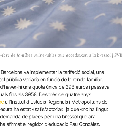
bre de famílies vulnerables que accedeixen a la bressol | SVB
 Barcelona va implementar la tarifació social, una
l pública variaria en funció de la renda famíliar.
d’haver-hi una quota única de 298 euros i passava
als fins als
395€
. Després de quatre anys
me
a l’Institut d’Estudis Regionals i Metropolitans de
sura ha estat «satisfactòria», ja que «no ha tingut
ixa demanda de places per
una bressol
que ara
s ha afirmat el regidor d’educació Pau González.