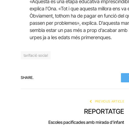
«Aquesta és una etapa educativa imprescindible 
explica l’Ona. «Tot i que aquesta millora ens v
Òbviament, tothom ha de pagar en funció del que
passen per problemes», explica. D’aquesta man
sembla estar un pas més a prop d’acabar amb l
urpes ja a les edats més primerenques.
tarifació social
SHARE.
PREVIOUS ARTICLE
REPORTATGE
Escoles pacificades amb mirada d’infant