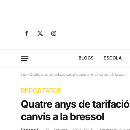
Facebook
X
Instagram
(Twitter)
BLOGS
ESCOLA
Inici
»
Quatre anys de tarifació social, quatre anys de canvis a la bressol
REPORTATGE
Quatre anys de tarifació
canvis a la bressol