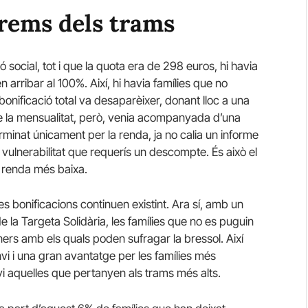
trems dels trams
ó social, tot i que la quota era de 298 euros, hi havia
 arribar al 100%. Així, hi havia famílies que no
bonificació total va desaparèixer, donant lloc a una
e la mensualitat, però, venia acompanyada d’una
minat únicament per la renda, ja no calia un informe
 vulnerabilitat que requerís un descompte. És això el
a renda més baixa.
s bonificacions continuen existint. Ara sí, amb un
de la Targeta Solidària, les famílies que no es puguin
rs amb els quals poden sufragar la bressol. Així
nvi i una gran avantatge per les famílies més
i aquelles que pertanyen als trams més alts.