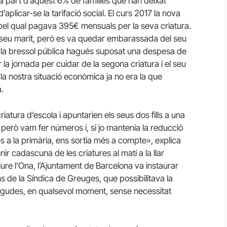
ma part d’aquest 6% de famílies que han deixat
’aplicar-se la tarifació social. El curs 2017 la nova
u pel qual pagava
395€
mensuals per la seva criatura.
el seu marit, però es va quedar embarassada del seu
 la bressol
pública hagués suposat una despesa de
la jornada per cuidar de la segona criatura i el seu
 la nostra situació econòmica ja no era la que
.
riatura d’escola i apuntarien els seus dos fills a
una
però vam fer números i, si jo mantenia la reducció
s a la primària, ens sortia més a compte», explica
r cadascuna de les criatures al matí a la llar
iure l’Ona, l’Ajuntament de Barcelona va instaurar
s de la Síndica de Greuges, que possibilitava la
vingudes, en qualsevol moment, sense necessitat