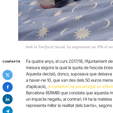
Amb la Tarifació Social, ha augmentat un 19% el nom
Fa quatre anys, el curs 2017/18, l’Ajuntament de
COMPARTIR
mesura segons la qual la quota de l’escola bresso
Aquesta decisió, doncs, suposava que deixava 
a haver-ne 10, que van des dels 50 euros mensu
d’aplicació,
el consistori ha encarregat un infor
Barcelona (
IERMB
) que constata que aquesta me
un impacte negatiu, al contrari. Hi ha la mate
representa millor la realitat dels barris», segon