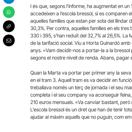
I és que, segons l’informe, ha augmentat en un
accedeixen a l’escola bressol, si es comparen e
aquelles famílies que estan per sota del llindar
30,3%. Per contra, aquelles famílies en els tres
330 i 395, s’han reduït del 32,7% al 26,5%. La 
de la tarifació social. Viu a Horta Guinardó amb 
anys. «Vam decidir-nos a portar-la
a la bressol
segons el nostre nivell de renda. Abans, pagar 
Quan la Marta va portar per primer any la seva c
en el tram 3. Aquell tram es va decidir en funció
treballava només un terç de jornada i el seu marit
completa i el seu company va aconseguir feina,
210 euros mensuals. «Va canviar bastant, per
L’escola bressol és un dret que han de tenir to
ajudar al màxim aquells que no puguin, com em