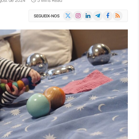
gost de 2024
5 Mins Read
X
Instagram
LinkedIn
Telegram
Facebook
RSS
SEGUEIX-NOS
(Twitter)