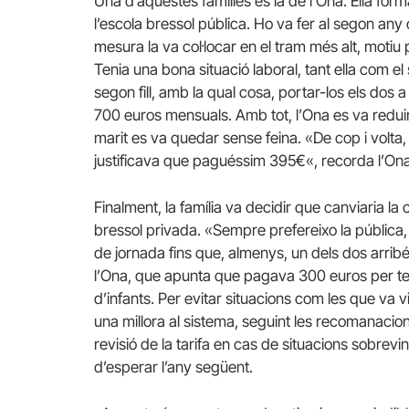
Una d’aquestes famílies és la de l’Ona. Ella for
l’escola bressol pública. Ho va fer al segon any d
mesura la va col·locar en el tram més alt, moti
Tenia una bona situació laboral, tant ella com 
segon fill, amb la qual cosa, portar-los els dos
a
700 euros mensuals. Amb tot, l’Ona es va reduir 
marit es va quedar sense feina. «De cop i volta,
justificava que paguéssim
395€
«, recorda l’Ona
Finalment, la família va decidir que canviaria la c
bressol
privada. «Sempre prefereixo la pública, 
de jornada fins que, almenys, un dels dos arribé
l’Ona, que apunta que pagava 300 euros per teni
d’infants. Per evitar situacions com les que va v
una millora al sistema, seguint les recomanacion
revisió de la tarifa en cas de situacions sobre
d’esperar l’any següent.