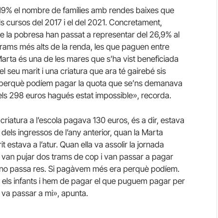
 19% el nombre de famílies amb rendes baixes que
ls cursos del 2017 i el del 2021. Concretament,
 de la pobresa han passat a representar del 26,9% al
 trams més alts de la renda, les que paguen entre
Marta és una de les mares que s’ha vist beneficiada
el seu marit i una criatura que ara té gairebé sis
perquè podíem pagar la quota que se’ns demanava
els 298 euros hagués estat impossible», recorda.
riatura a l’escola pagava 130 euros, és a dir, estava
 dels ingressos de l’any anterior, quan la Marta
 estava a l’atur. Quan ella va assolir la jornada
 van pujar dos trams de cop i van passar a pagar
ò no passa res. Si pagàvem més era perquè podíem.
ts els infants i hem de pagar el que puguem pagar per
 va passar a mi», apunta.