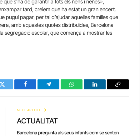
que s’ha de garantir a tots els nens i nenes»,
a enxampar tard, creiem que ha estat un gran encert.
 pugui pagar, per tal d’ajudar aquelles famílies que
era, amb aquestes quotes distribuïdes, Barcelona
a segregació escolar, que comença a mostrar les
Twitter
Facebook
Telegram
WhatsApp
LinkedIn
Copy
Link
NEXT ARTICLE
ACTUALITAT
Barcelona pregunta als seus infants com se senten