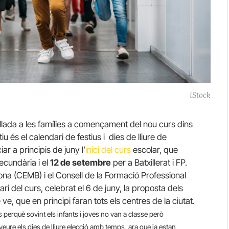
iStock
lada a les famílies a començament del nou curs dins
 és el calendari de festius i dies de lliure de
r a principis de juny l’
inici del curs
escolar, que
secundària i el
12 de setembre
per a Batxillerat i FP.
na (CEMB) i el Consell de la Formació Professional
i del curs, celebrat el 6 de juny, la proposta dels
ve, que en principi faran tots els centres de la ciutat.
perquè sovint els infants i joves no van a classe però
eveure els dies de lliure elecció amb temps, ara que ja estan