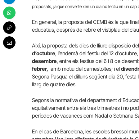
proposats, ja que converteixen un dia no lectiu en un cap 
En general, la proposta del CEMB és la que fina
educatius, després de rebre el vistiplau del claust
Així, la proposta dels dies de lliure disposició d
d’octubre
, l’endemà del festiu del 12 d’octubre,
desembre
, entre els festius del 6 i 8 de desemb
febrer,
amb motiu del carnestoltes; i el
divendr
Segona Pasqua el dilluns següent dia 20, festa
llarg de quatre dies.
Segons la normativa del departament d’Educació, 
equitativament entre els tres trimestres i no pode
períodes de vacances com Nadal o Setmana Sa
En el cas de Barcelona, les escoles bressol mun