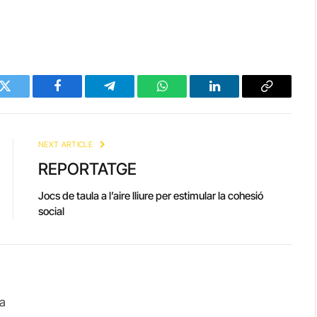
Twitter
Facebook
Telegram
WhatsApp
LinkedIn
Copy
Link
NEXT ARTICLE
REPORTATGE
Jocs de taula a l’aire lliure per estimular la cohesió
social
ia