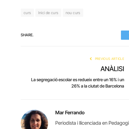
curs
Inici de curs
nou curs
SHARE.
PREVIOUS ARTICLE
ANÀLISI
La segregació escolar es redueix entre un 16% i un
26% a la ciutat de Barcelona
Mar Ferrando
Periodista i llicenciada en Pedagog