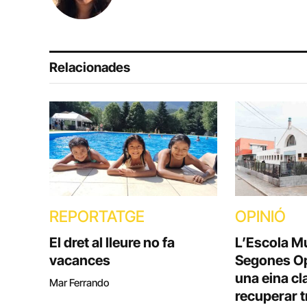
Relacionades
REPORTATGE
OPINIÓ
El dret al lleure no fa
L’Escola M
vacances
Segones Op
una eina cl
Mar Ferrando
recuperar t