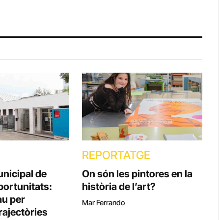
REPORTATGE
unicipal de
On són les pintores en la
ortunitats:
història de l’art?
au per
Mar Ferrando
rajectòries