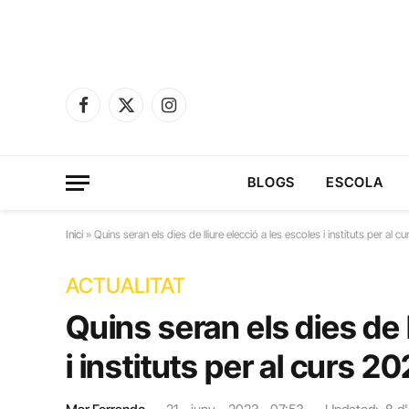
Facebook
X
Instagram
(Twitter)
BLOGS
ESCOLA
Inici
»
Quins seran els dies de lliure elecció a les escoles i instituts per al
ACTUALITAT
Quins seran els dies de l
i instituts per al curs 