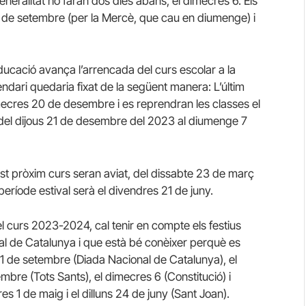
 Generalitat ho faran dos dies abans, el dimecres 6. Els
 25 de setembre (per la Mercè, que cau en diumenge) i
ucació avança l’arrencada del curs escolar a la
dari quedaria fixat de la següent manera: L’últim
ecres 20 de desembre i es reprendran les classes el
n del dijous 21 de desembre del 2023 al diumenge 7
 pròxim curs seran aviat, del dissabte 23 de març
el període estival serà el divendres 21 de juny.
el curs 2023-2024, cal tenir en compte els festius
boral de Catalunya i que està bé conèixer perquè es
 11 de setembre (Diada Nacional de Catalunya), el
embre (Tots Sants), el dimecres 6 (Constitució) i
 1 de maig i el dilluns 24 de juny (Sant Joan).