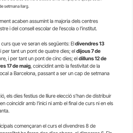
de setmana llarg.
lment acaben assumint la majoria dels centres
re i del consell escolar de l’escola o l’institut.
el curs que ve seran els següents: El
divendres 13
 i per tant un pont de quatre dies; el
dijous 7 de
re, i per tant un pont de cinc dies; el
dilluns 12 de
es 17 de maig
, coincidint amb la festivitat de la
 local a Barcelona, passant a ser un cap de setmana
els dies festius de lliure elecció s’han de distribuir
n coincidir amb l’inici ni amb el final de curs ni en els
nta.
icipals començaran el curs el divendres 8 de