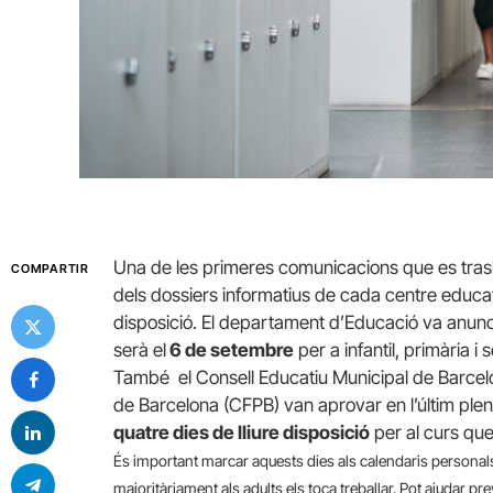
Una de les primeres comunicacions que es trasl
COMPARTIR
dels dossiers informatius de cada centre educatiu
disposició. El departament d’Educació va anuncia
serà el
6 de setembre
per a infantil, primària i 
També el Consell Educatiu Municipal de Barcelo
de Barcelona (CFPB) van aprovar en l’últim plenar
quatre dies de lliure disposició
per al curs que 
És important marcar aquests dies als calendaris personals 
majoritàriament als adults els toca treballar. Pot ajudar pr