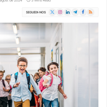
'agost de 2024
3 Mins Read
X
Instagram
LinkedIn
Telegram
Facebook
RSS
SEGUEIX-NOS
(Twitter)