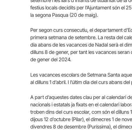
setembre i les llars d’infants de titularitat de la
festius locals decidits per l’Ajuntament són el
la segona Pasqua (20 de maig).
Per segon curs consecutiu, el departament d’Ed
primera setmana de setembre. La resta del calen
dia abans de les vacances de Nadal serà el dim
dilluns 8 de gener, per tant les vacances sera
de gener del 2024.
Les vacances escolars de Setmana Santa aquest
al dilluns 1 d’abril. I l’últim dia del curs abans d
A part d’aquestes dates clau per al calendari d
nacionals i estatals ja fixats en el calendari la
troben dins del curs escolar, com són el dilluns
dijous 12 d’octubre (Pilar), el dimecres 1 de nov
divendres 8 de desembre (Puríssima), el dimecres