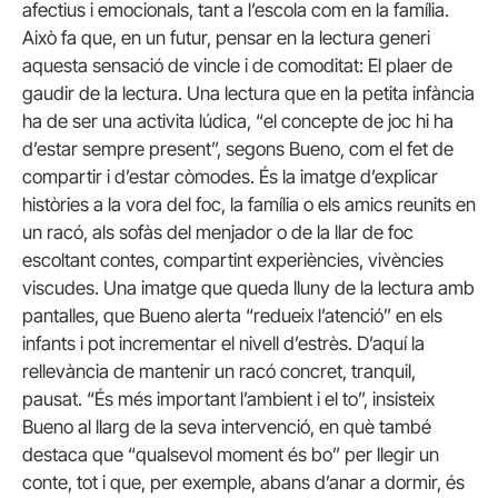
afectius i emocionals, tant a l’escola com en la família.
Això fa que, en un futur, pensar en la lectura generi
aquesta sensació de vincle i de comoditat: El plaer de
gaudir de la lectura. Una lectura que en la petita infància
ha de ser una activita lúdica, “el concepte de joc hi ha
d’estar sempre present”, segons Bueno, com el fet de
compartir i d’estar còmodes. És la imatge d’explicar
històries a la vora del foc, la família o els amics reunits en
un racó, als sofàs del menjador o de la llar de foc
escoltant contes, compartint experiències, vivències
viscudes. Una imatge que queda lluny de la lectura amb
pantalles, que Bueno alerta “redueix l’atenció” en els
infants i pot incrementar el nivell d’estrès. D’aquí la
rellevància de mantenir un racó concret, tranquil,
pausat. “És més important l’ambient i el to”, insisteix
Bueno al llarg de la seva intervenció, en què també
destaca que “qualsevol moment és bo” per llegir un
conte, tot i que, per exemple, abans d’anar a dormir, és