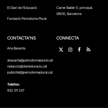
El Diari de l'Educació
Carrer Bailén 5, principal.
08010, Barcelona
Fundació Periodisme Plural
CONTACTA'NS
CONNECTA
Ana Basanta
X
Instagram
Facebook
RSS
(Twitter)
abasanta@periodismeplural.cat
redaccio@diarieducacio.cat
publicitat@periodismeplural.cat
Telèfon:
932 311 247