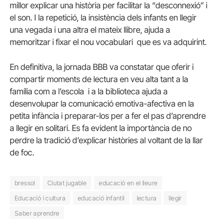
millor explicar una història per facilitar la “desconnexió” i
el son. I la repetició, la insistència dels infants en llegir
una vegada i una altra el mateix llibre, ajuda a
memoritzar i fixar el nou vocabulari que es va adquirint.
En definitiva, la jornada BBB va constatar que oferir i
compartir moments de lectura en veu alta tant a la
família com a l’escola i a la biblioteca ajuda a
desenvolupar la comunicació emotiva-afectiva en la
petita infància i preparar-los per a fer el pas d’aprendre
a llegir en solitari. Es fa evident la importància de no
perdre la tradició d’explicar històries al voltant de la llar
de foc.
bressol
Ciutat jugable
educació en el lleure
Educació i cultura
educació infantil
lectura
llegir
Saber aprendre