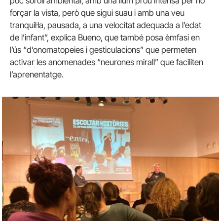
poc soroll ambiental, amb una llum prou intensa per no
forçar la vista, però que sigui suau i amb una veu
tranquil·la, pausada, a una velocitat adequada a l’edat
de l’infant”, explica Bueno, que també posa èmfasi en
l’ús “d’onomatopeies i gesticulacions” que permeten
activar les anomenades “neurones mirall” que faciliten
l’aprenentatge.