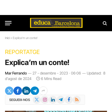
Inici
»
Explica’m un conte!
REPORTATGE
Explica’m un conte!
Mar Ferrando
27 - desembre - 2023 · 06:06
Updated:
8
d'agost de 2024
6 Mins Read
X
Instagram
LinkedIn
Telegram
Facebook
RSS
SEGUEIX-NOS
(Twitter)