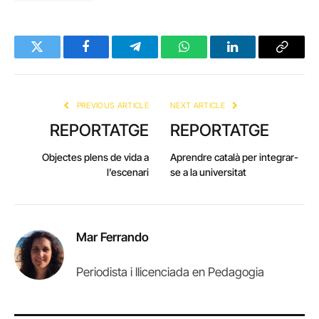
Twitter
Facebook
Telegram
WhatsApp
LinkedIn
Copy
Link
PREVIOUS ARTICLE
NEXT ARTICLE
REPORTATGE
REPORTATGE
Objectes plens de vida a
Aprendre català per integrar-
l’escenari
se a la universitat
Mar Ferrando
Periodista i llicenciada en Pedagogia