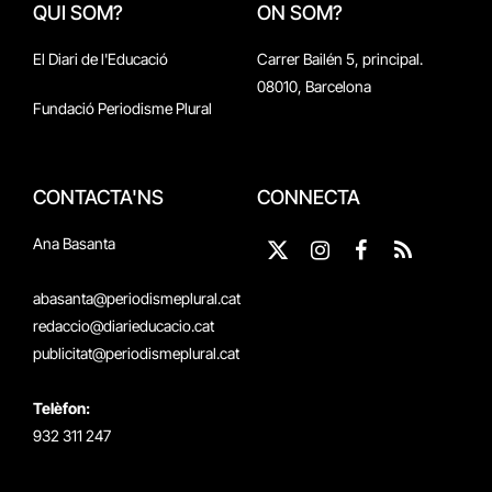
QUI SOM?
ON SOM?
El Diari de l'Educació
Carrer Bailén 5, principal.
08010, Barcelona
Fundació Periodisme Plural
CONTACTA'NS
CONNECTA
Ana Basanta
X
Instagram
Facebook
RSS
(Twitter)
abasanta@periodismeplural.cat
redaccio@diarieducacio.cat
publicitat@periodismeplural.cat
Telèfon:
932 311 247