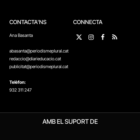
CONTACTA'NS
CONNECTA
Ana Basanta
X
Instagram
Facebook
RSS
(Twitter)
abasanta@periodismeplural.cat
redaccio@diarieducacio.cat
publicitat@periodismeplural.cat
Telèfon:
932 311 247
AMB EL SUPORT DE