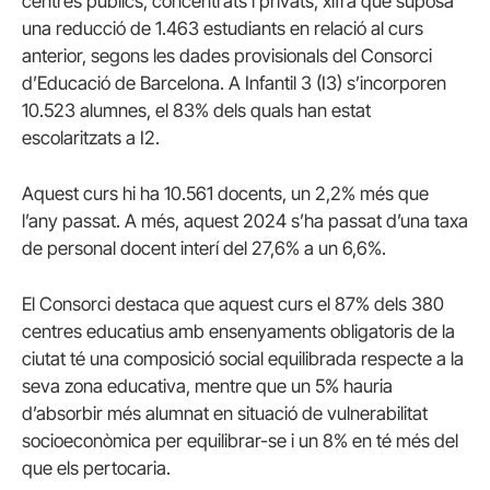
centres públics, concentrats i privats, xifra que suposa
una reducció de 1.463 estudiants en relació al curs
anterior, segons les dades provisionals del Consorci
d’Educació de Barcelona. A Infantil 3 (I3) s’incorporen
10.523 alumnes, el 83% dels quals han estat
escolaritzats a I2.
Aquest curs hi ha 10.561 docents, un 2,2% més que
l’any passat. A més, aquest 2024 s’ha passat d’una taxa
de personal docent interí del 27,6% a un 6,6%.
El Consorci destaca que aquest curs el 87% dels 380
centres educatius amb ensenyaments obligatoris de la
ciutat té una composició social equilibrada respecte a la
seva zona educativa, mentre que un 5% hauria
d’absorbir més alumnat en situació de vulnerabilitat
socioeconòmica per equilibrar-se i un 8% en té més del
que els pertocaria.