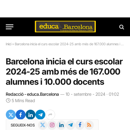
Inici
»
Barcelona inicia el curs escolar 2024-25 amb més de 167.000 alumnes i 10.000 docents
Barcelona inicia el curs escolar
2024-25 amb més de 167.000
alumnes i 10.000 docents
Redacció - educa.Barcelona
10 - setembre - 2024 · 01:02
5 Mins Read
X
Instagram
LinkedIn
Telegram
Facebook
RSS
SEGUEIX-NOS
(Twitter)