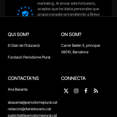
QUI SOM?
ON SOM?
El Diari de l'Educació
Carrer Bailén 5, principal.
08010, Barcelona
Fundació Periodisme Plural
CONTACTA'NS
CONNECTA
Ana Basanta
X
Instagram
Facebook
RSS
(Twitter)
abasanta@periodismeplural.cat
redaccio@diarieducacio.cat
publicitat@periodismeplural.cat