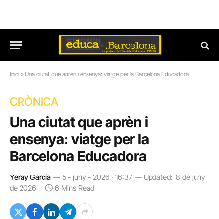
Inici
»
Una ciutat que aprèn i ensenya: viatge per la Barcelona Educadora
CRÒNICA
Una ciutat que aprèn i
ensenya: viatge per la
Barcelona Educadora
Yeray García
5 - juny - 2026 · 16:37
Updated:
8 de juny
de 2026
6 Mins Read