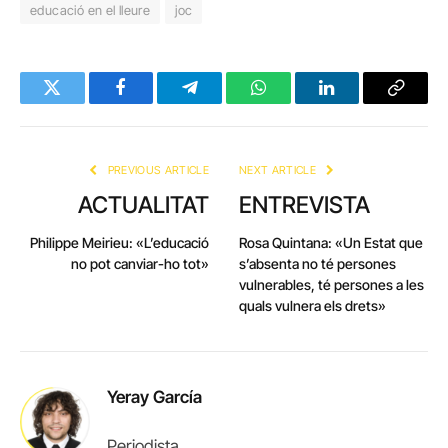
educació en el lleure
joc
Twitter
Facebook
Telegram
WhatsApp
LinkedIn
Copy
Link
PREVIOUS ARTICLE
NEXT ARTICLE
ACTUALITAT
ENTREVISTA
Philippe Meirieu: «L’educació
Rosa Quintana: «Un Estat que
no pot canviar-ho tot»
s’absenta no té persones
vulnerables, té persones a les
quals vulnera els drets»
Yeray García
Periodista