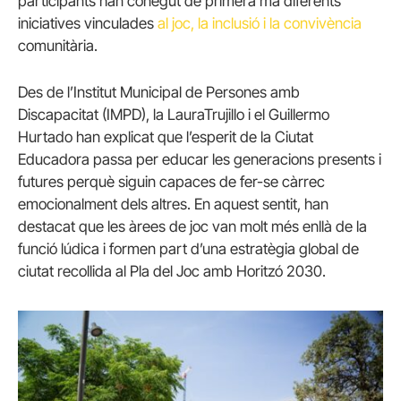
participants han conegut de primera mà diferents
iniciatives vinculades
al joc, la inclusió i la convivència
comunitària.
Des de l’Institut Municipal de Persones amb
Discapacitat (IMPD), la LauraTrujillo i el Guillermo
Hurtado han explicat que l’esperit de la Ciutat
Educadora passa per educar les generacions presents i
futures perquè siguin capaces de fer-se càrrec
emocionalment dels altres. En aquest sentit, han
destacat que les àrees de joc van molt més enllà de la
funció lúdica i formen part d’una estratègia global de
ciutat recollida al Pla del Joc amb Horitzó 2030.